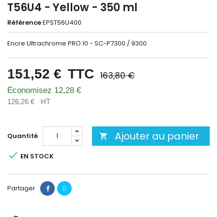
T56U4 - Yellow - 350 ml
Référence
EPST56U400
Encre Ultrachrome PRO 10 - SC-P7300 / 9300
151,52 €
TTC
163,80 €
Économisez 12,28 €
126,26 €
HT
Ajouter au panier
Quantité


EN STOCK
Partager