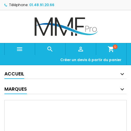
Téléphone:
01.48.91.20.66
0



shopping_cart
Créer un devis à partir du panier
ACCUEIL
MARQUES