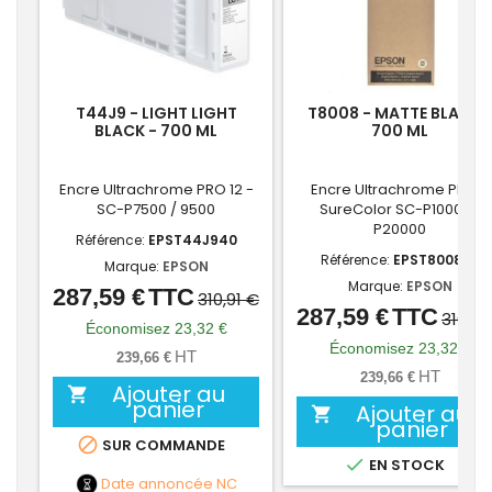
T44J9 - LIGHT LIGHT
T8008 - MATTE BLACK 
BLACK - 700 ML
700 ML
Encre Ultrachrome PRO 12 -
Encre Ultrachrome PRO -
SC-P7500 / 9500
SureColor SC-P10000 /
P20000
Référence:
EPST44J940
Référence:
EPST800800
Marque:
EPSON
Marque:
EPSON
287,59 €
TTC
Prix
Prix
310,91 €
287,59 €
TTC
Prix
Prix
310,91
de
Économisez 23,32 €
de
Économisez 23,32 €
base
HT
239,66 €
base
HT
239,66 €
Ajouter au

panier
Ajouter au

panier

SUR COMMANDE

EN STOCK
Date annoncée
NC