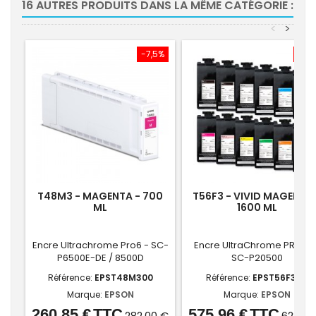
16 AUTRES PRODUITS DANS LA MÊME CATÉGORIE :
<
>
-7,5%
-7,
T48M3 - MAGENTA - 700
T56F3 - VIVID MAGENTA 
ML
1600 ML
Encre Ultrachrome Pro6 - SC-
Encre UltraChrome PRO 12 
P6500E-DE / 8500D
SC-P20500
Référence:
EPST48M300
Référence:
EPST56F300
Marque:
EPSON
Marque:
EPSON
260,85 €
TTC
575,96 €
TTC
Prix
Prix
Prix
Prix
282,00 €
622,66