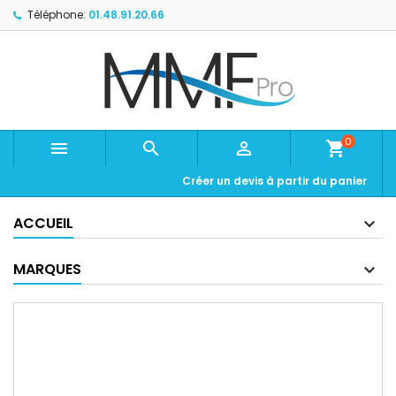
Téléphone:
01.48.91.20.66
0



shopping_cart
Créer un devis à partir du panier
ACCUEIL
MARQUES