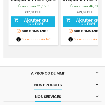
de
de
Économisez 21,15 €
Économisez 46,70 €
base
base
HT
HT
217,38 €
479,96 €
Ajouter au
Ajouter au


panier
panier


SUR COMMANDE
SUR COMMANDE
Date annoncée
NC
Date annoncée
NC

A PROPOS DE MMF

NOS PRODUITS

NOS SERVICES