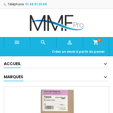
Téléphone:
01.48.91.20.66
0



shopping_cart
Créer un devis à partir du panier
ACCUEIL
MARQUES