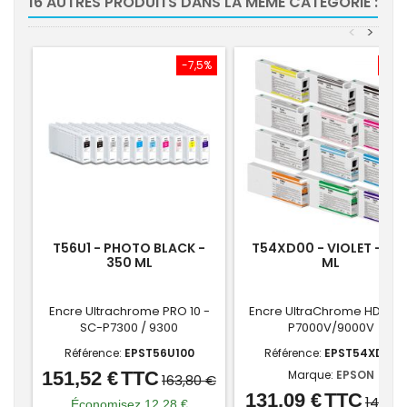
16 AUTRES PRODUITS DANS LA MÊME CATÉGORIE :
<
>
-7,5%
-7,
T56U1 - PHOTO BLACK -
T54XD00 - VIOLET - 35
350 ML
ML
Encre Ultrachrome PRO 10 -
Encre UltraChrome HDX SC
SC-P7300 / 9300
P7000V/9000V
Référence:
EPST56U100
Référence:
EPST54XD00
151,52 €
TTC
Marque:
EPSON
Prix
Prix
163,80 €
131,09 €
TTC
Prix
Prix
de
141,72
Économisez 12,28 €