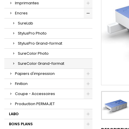
Imprimantes
Encres
SureLab
StylusPro Photo
StylusPro Grand-format
SureColor Photo
SureColor Grand-format
Papiers d'impression
Finition
Coupe - Accessoires
Production PERMAJET
LABO
BONS PLANS