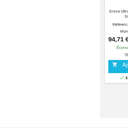
Encre Ult
S
Référenc
Mar
94,71 
Écono
78
A


E