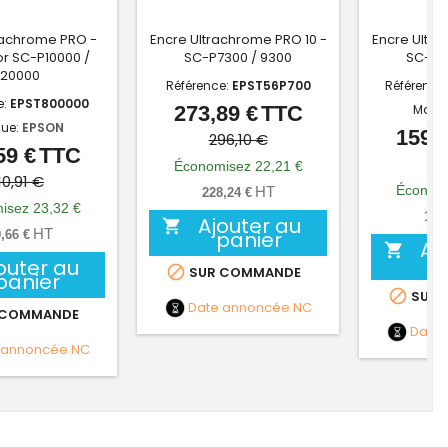
rachrome PRO -
Encre Ultrachrome PRO 10 -
Encre Ultra
r SC-P10000 /
SC-P7300 / 9300
SC-P7
20000
Référence:
EPST56P700
Référence
e:
EPST800000
273,89 €
TTC
Marq
Prix
Prix
ue:
EPSON
159,1
de
296,10 €
59 €
TTC
Prix
Prix
17
base
Économisez 22,21 €
de
10,91 €
Économi
HT
228,24 €
base
isez 23,32 €
132
Ajouter au

HT
panier
,66 €
Aj

outer au

SUR COMMANDE
panier

SUR 
Date annoncée
NC
 COMMANDE
Date
 annoncée
NC