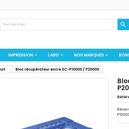

IMPRESSION
LABO
NOS MARQUES
BON
mat
Bloc récupérateur encre SC-P10000 / P20000
Blo
P2
Référ
Réser
P1000