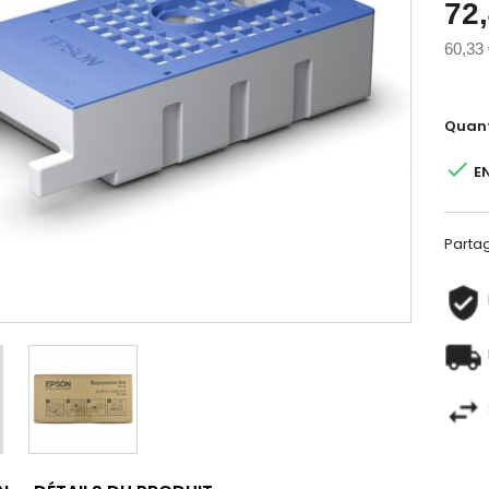
72
60,33
Quant

E
Parta