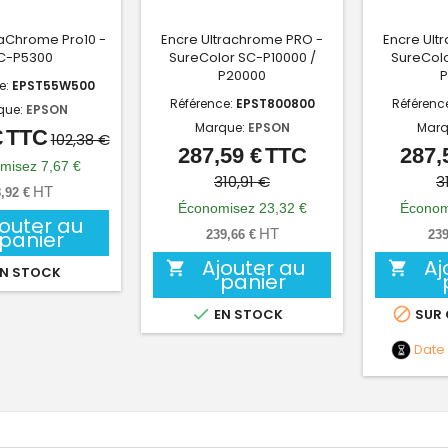
raChrome Pro10 -
Encre Ultrachrome PRO -
Encre Ult
C-P5300
SureColor SC-P10000 /
SureColo
P20000
P
e:
EPST55W500
Référence:
EPST800800
Référenc
que:
EPSON
Marque:
EPSON
Marq
€
TTC
Prix
Prix
102,38 €
287,59 €
TTC
287,
Prix
Prix
de
misez 7,67 €
de
310,91 €
3
base
HT
,92 €
base
Économisez 23,32 €
Économ
jouter au
HT
panier
239,66 €
239
Ajouter au
Aj


N STOCK
panier


EN STOCK
SUR
Date