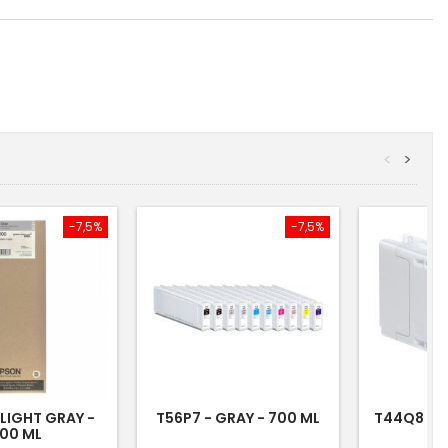
<
>
-7,5%
-7,5%
 LIGHT GRAY -
T56P7 - GRAY - 700 ML
T44Q8 - M
00 ML
3