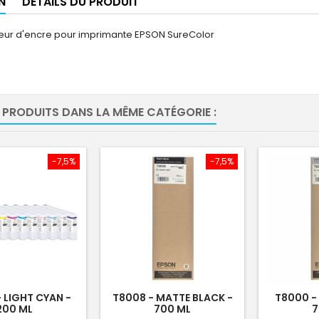
N
DÉTAILS DU PRODUIT
eur d'encre pour imprimante EPSON SureColor
 PRODUITS DANS LA MÊME CATÉGORIE :
-7,5%
-7,5%
 LIGHT CYAN -
T8008 - MATTE BLACK -
T8000 -
200 ML
700 ML
7