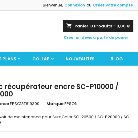
Bienvenue,
Connexion
ou
Créez votre compte
shopping_cart
Panier:
0
Produits - 0,00 €
Créer un devis à partir du panier
S PLANS
COLLAB
NOUVEAUTES
BLOG
c récupérateur encre SC-P10000 /
0000
ence
EPSC13T619300
Marque
EPSON
voir de maintenance pour SureColor SC-20500 / SC-P20000 / SC-
0