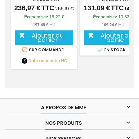
236,97 €
TTC
131,09 €
TTC
Prix
Prix
Prix
Prix
256,19 €
141,72
de
de
Économisez 19,22 €
Économisez 10,63 €
base
base
HT
HT
197,48 €
109,24 €
Ajouter au
Ajouter au


panier
panier


SUR COMMANDE
EN STOCK
Date annoncée
NC

A PROPOS DE MMF

NOS PRODUITS

NOS SERVICES