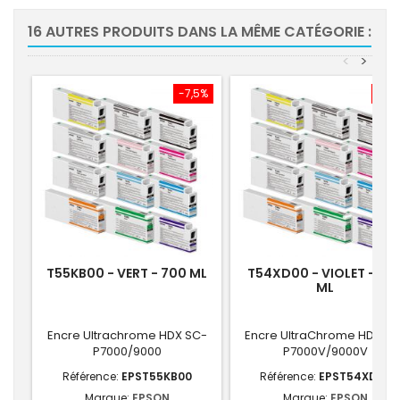
16 AUTRES PRODUITS DANS LA MÊME CATÉGORIE :
<
>
-7,5%
-7,
T55KB00 - VERT - 700 ML
T54XD00 - VIOLET - 35
ML
Encre Ultrachrome HDX SC-
Encre UltraChrome HDX SC
P7000/9000
P7000V/9000V
Référence:
EPST55KB00
Référence:
EPST54XD00
Marque:
EPSON
Marque:
EPSON