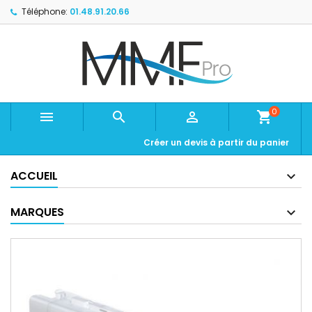
Téléphone:
01.48.91.20.66
0



shopping_cart
Créer un devis à partir du panier
ACCUEIL
MARQUES