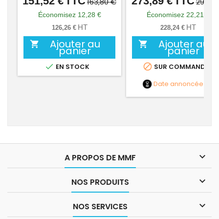
151,52 €
TTC
273,89 €
TTC
Prix
Prix
Prix
Prix
163,80 €
296,10
de
de
Économisez 12,28 €
Économisez 22,21 €
base
base
HT
HT
126,26 €
228,24 €
Ajouter au
Ajouter au


panier
panier


EN STOCK
SUR COMMANDE
Date annoncée
NC

A PROPOS DE MMF

NOS PRODUITS

NOS SERVICES