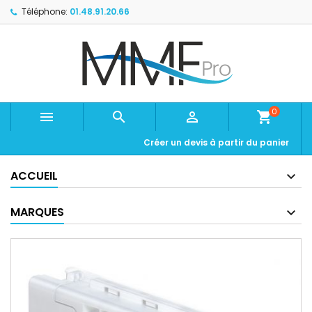
Téléphone:
01.48.91.20.66
0



shopping_cart
Créer un devis à partir du panier
ACCUEIL
MARQUES