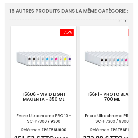
16 AUTRES PRODUITS DANS LA MÊME CATÉGORIE :
<
>
-7,5%
-7,
T56U6 - VIVID LIGHT
T56P1 - PHOTO BLACK -
MAGENTA - 350 ML
700 ML
Encre Ultrachrome PRO 10 -
Encre Ultrachrome PRO 10 
SC-P7300 / 9300
SC-P7300 / 9300
Référence:
EPST56U600
Référence:
EPST56P100