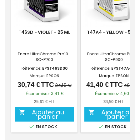
T46SD - VIOLET - 25 ML
T47A4 - YELLOW - 50 M
Encre UltraChrome Pro10 -
Encre UltraChrome Pro10 
SC-P700
SC-P900
Référence:
EPST46SD00
Référence:
EPST47A400
Marque:
EPSON
Marque:
EPSON
30,74 €
TTC
41,40 €
TTC
Prix
Prix
Prix
Prix
34,15 €
46,00 
de
de
Économisez 3,41 €
Économisez 4,60 €
base
base
HT
HT
25,61 €
34,50 €
Ajouter au
Ajouter au


panier
panier


EN STOCK
EN STOCK