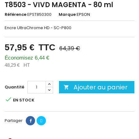
T8503 - VIVD MAGENTA - 80 ml
Référence
EPST850300
Marque
EPSON
Encre UltraChrome HD - SC-P800
57,95 €
TTC
64,39 €
Économisez 6,44 €
48,29 €
HT
Ajouter au panier
Quantité


EN STOCK
Partager