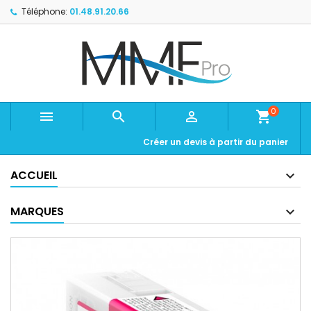
Téléphone:
01.48.91.20.66
0



shopping_cart
Créer un devis à partir du panier
ACCUEIL
MARQUES