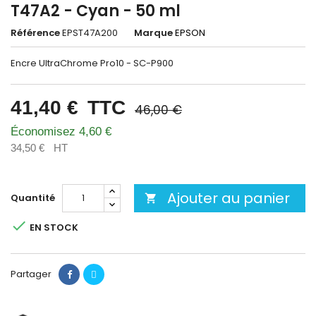
T47A2 - Cyan - 50 ml
Référence
EPST47A200
Marque
EPSON
Encre UltraChrome Pro10 - SC-P900
41,40 €
TTC
46,00 €
Économisez 4,60 €
34,50 €
HT
Ajouter au panier
Quantité


EN STOCK
Partager