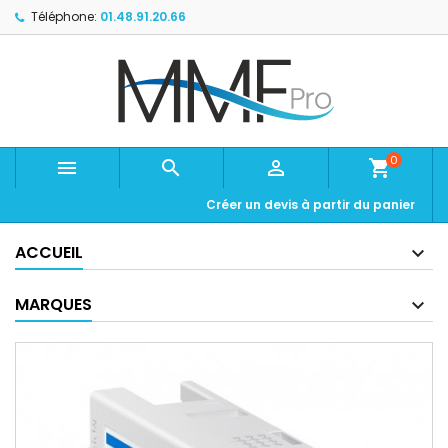
Téléphone:
01.48.91.20.66
0



shopping_cart
Créer un devis à partir du panier
ACCUEIL
MARQUES