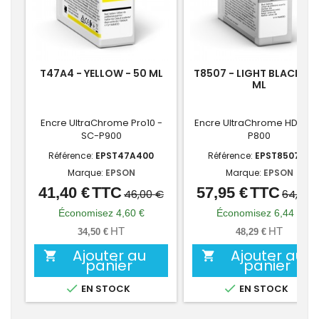
T47A4 - YELLOW - 50 ML
T8507 - LIGHT BLACK - 
ML
Encre UltraChrome Pro10 -
Encre UltraChrome HD - S
SC-P900
P800
Référence:
EPST47A400
Référence:
EPST850700
Marque:
EPSON
Marque:
EPSON
41,40 €
TTC
57,95 €
TTC
Prix
Prix
Prix
Prix
46,00 €
64,39 
de
de
Économisez 4,60 €
Économisez 6,44 €
base
base
HT
HT
34,50 €
48,29 €
Ajouter au
Ajouter au


panier
panier


EN STOCK
EN STOCK