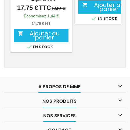
Ajouter au

17,75 €
TTC
Prix
Prix
panier
19,19 €
de
Économisez 1,44 €

EN STOCK
base
HT
14,79 €
Ajouter au

panier

EN STOCK

A PROPOS DE MMF

NOS PRODUITS

NOS SERVICES
