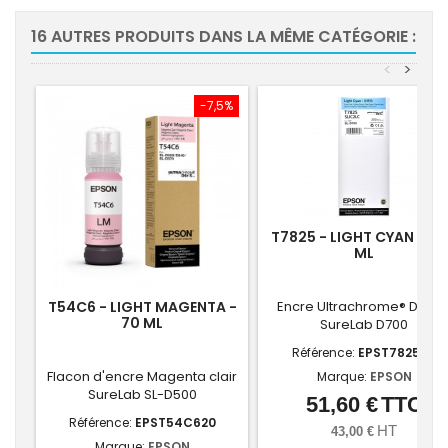
16 AUTRES PRODUITS DANS LA MÊME CATÉGORIE :
<
>
-7,5%
T7825 - LIGHT CYAN - 2
ML
T54C6 - LIGHT MAGENTA -
Encre Ultrachrome® D6-S 
70 ML
SureLab D700
Référence:
EPST782500
Flacon d'encre Magenta clair
Marque:
EPSON
SureLab SL-D500
51,60 €
TTC
Prix
Référence:
EPST54C620
HT
43,00 €
Marque:
EPSON