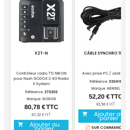
X2T-N
CÂBLE SYNCHRO 10 M
Contrôleur radio TTL NIKON
Avec prise PC / Jack 6,35
pour flash GODOX 2.4G Radio
Référence:
320416
X System
Marque:
HENSEL
Référence:
270202
52,20 €
TTC
Prix
Marque:
GODOX
HT
43,50 €
80,78 €
TTC
Prix
Ajouter au

HT
67,32 €
panier
Ajouter au

panier

SUR COMMANDE