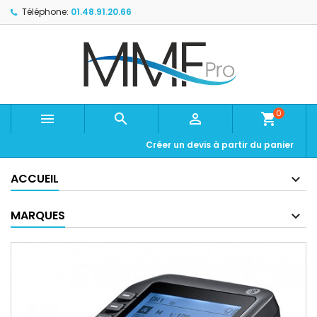
Téléphone:
01.48.91.20.66
0



shopping_cart
Créer un devis à partir du panier
ACCUEIL
MARQUES