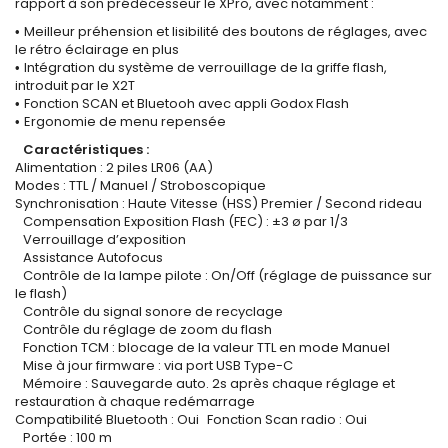
rapport à son prédécesseur le XPro, avec notamment :
Meilleur préhension et lisibilité des boutons de réglages, avec
•
le rétro éclairage en plus
Intégration du système de verrouillage de la griffe flash,
•
introduit par le X2T
Fonction SCAN et Bluetooh avec appli Godox Flash
•
Ergonomie de menu repensée
•
Caractéristiques :
Alimentation : 2 piles LR06 (AA)
Modes : TTL / Manuel / Stroboscopique
Synchronisation : Haute Vitesse (HSS) Premier / Second rideau
Compensation Exposition Flash (FEC) : ±3 ø par 1/3
Verrouillage d’exposition
Assistance Autofocus
Contrôle de la lampe pilote : On/Off (réglage de puissance sur
le flash)
Contrôle du signal sonore de recyclage
Contrôle du réglage de zoom du flash
Fonction TCM : blocage de la valeur TTL en mode Manuel
Mise à jour firmware : via port USB Type-C
Mémoire : Sauvegarde auto. 2s après chaque réglage et
restauration à chaque redémarrage
Compatibilité Bluetooth : Oui Fonction Scan radio : Oui
Portée : 100 m