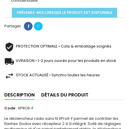
confidentialité
PRÉVENEZ-MOI LORSQUE LE PRODUIT EST DISPONIBLE
Partager
PROTECTION OPTIMALE • Colis & emballage soignés
LIVRAISON • 1-2 jours ouvrés pour les produits en stock
STOCK ACTUALISÉ • Synchro toutes les heures
DESCRIPTION
DÉTAILS DU PRODUIT
Code
: XPROII-F
Le déclencheur radio sans fil XProII-F permet de contrôler les
flashes Godox avec récepteur 2.4 G intégré. Doté de réglages
multicanaux et d'un signal parfaitement stable, le déclencheur