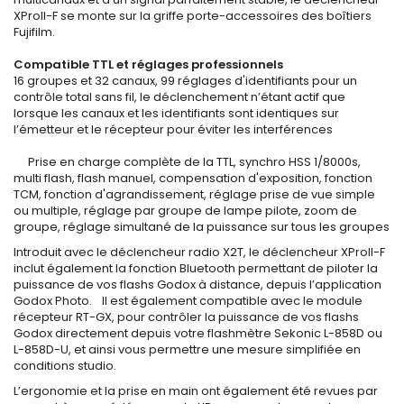
XProII-F se monte sur la griffe porte-accessoires des boîtiers
Fujifilm.
Compatible TTL et réglages professionnels
16 groupes et 32 canaux, 99 réglages d'identifiants pour un
contrôle total sans fil, le déclenchement n’étant actif que
lorsque les canaux et les identifiants sont identiques sur
l’émetteur et le récepteur pour éviter les interférences
Prise en charge complète de la TTL, synchro HSS 1/8000s,
multi flash, flash manuel, compensation d'exposition, fonction
TCM, fonction d'agrandissement, réglage prise de vue simple
ou multiple, réglage par groupe de lampe pilote, zoom de
groupe, réglage simultané de la puissance sur tous les groupes
Introduit avec le déclencheur radio X2T, le déclencheur XProII-F
inclut également la fonction Bluetooth permettant de piloter la
puissance de vos flashs Godox à distance, depuis l’application
Godox Photo. Il est également compatible avec le module
récepteur RT-GX, pour contrôler la puissance de vos flashs
Godox directement depuis votre flashmètre Sekonic L-858D ou
L-858D-U, et ainsi vous permettre une mesure simplifiée en
conditions studio.
L’ergonomie et la prise en main ont également été revues par