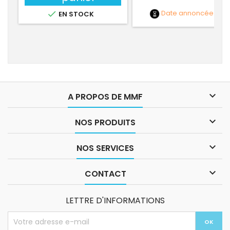
Date annoncée
NC

EN STOCK

A PROPOS DE MMF

NOS PRODUITS

NOS SERVICES

CONTACT
LETTRE D'INFORMATIONS