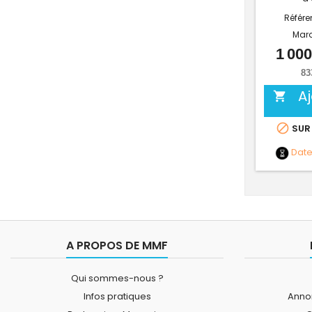
Référe
Mar
1 000
83
A


SUR
Dat
A PROPOS DE MMF
Qui sommes-nous ?
Infos pratiques
Annon