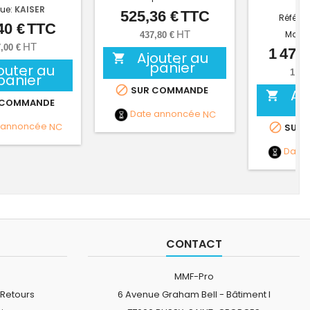
ue:
KAISER
525,36 €
TTC
Prix
Référe
40 €
TTC
Prix
HT
Marq
437,80 €
HT
,00 €
1 475,
Ajouter au

panier
outer au
1 22
panier

SUR COMMANDE
Aj

 COMMANDE
Date annoncée
NC
 annoncée
NC

SUR 
Date
CONTACT
MMF-Pro
 Retours
6 Avenue Graham Bell - Bâtiment I