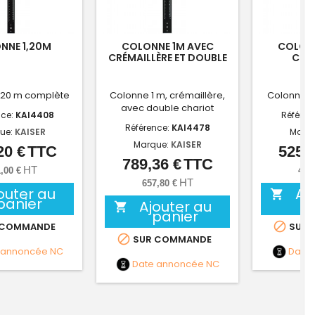
NNE 1,20M
COLONNE 1M AVEC
COLONN
CRÉMAILLÈRE ET DOUBLE
CRÉM
CHARIOT
,20 m complète
Colonne 1 m, crémaillère,
Colonne 1 
avec double chariot
nce:
KAI4408
Référen
Référence:
KAI4478
ue:
KAISER
Marq
Marque:
KAISER
20 €
TTC
525,3
Prix
789,36 €
TTC
Prix
HT
,00 €
437
HT
657,80 €
outer au
Aj

panier
Ajouter au

panier

 COMMANDE
SUR 

SUR COMMANDE
 annoncée
NC
Date
Date annoncée
NC