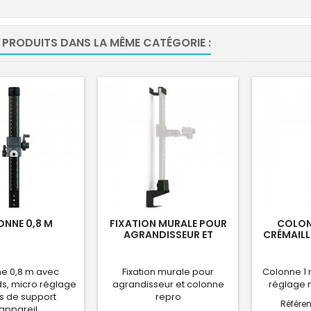
 PRODUITS DANS LA MÊME CATÉGORIE :
NNE 0,8 M
FIXATION MURALE POUR
COLON
AGRANDISSEUR ET
CRÉMAILL
COLONNE REPRO
e 0,8 m avec
Fixation murale pour
Colonne 1 
s, micro réglage
agrandisseur et colonne
réglage 
s de support
repro
Référe
appareil