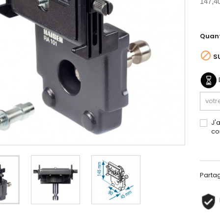
147,4
Quant

S
J'
co
Parta