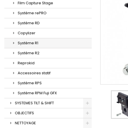
Film Capture Stage
Système rePRO
Système RD
Copylizer
Système R1
Système R2
Reprokid
Accessoires statif
Système RPS
Système RPM Fuji GFX
SYSTEMES TILT & SHIFT
OBJECTIFS
NETTOYAGE