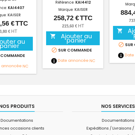
Référence:
KAI4412
Marq
nce:
KAI4407
Marque:
KAISER
884,
que:
KAISER
258,72 €
TTC
Prix
737
,56 €
TTC
Prix
HT
215,60 €
Aj

HT
3,80 €
Ajouter au

panier
jouter au
panier

SUR

SUR COMMANDE
Date
 COMMANDE
Date annoncée
NC
e annoncée
NC
NOS PRODUITS
NOS SERVICES
Documentations
Documentations
ces occasions clients
Expéditions / Livraisons /