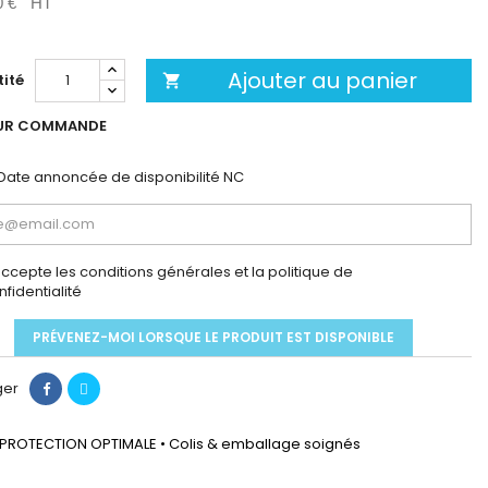
0 €
HT
Ajouter au panier
ité

UR COMMANDE
Date annoncée de disponibilité
NC
accepte les conditions générales et la politique de
nfidentialité
PRÉVENEZ-MOI LORSQUE LE PRODUIT EST DISPONIBLE
ger
PROTECTION OPTIMALE • Colis & emballage soignés