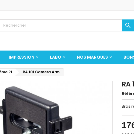

IMPRESSION
LABO
NOS MARQUES
BON
ème R1
RA 101 Camera Arm
RA 
Référ
Bras r
17