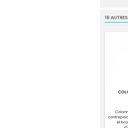
16 AUTRES
COLO
Colonn
contrepoid
et bra
d'