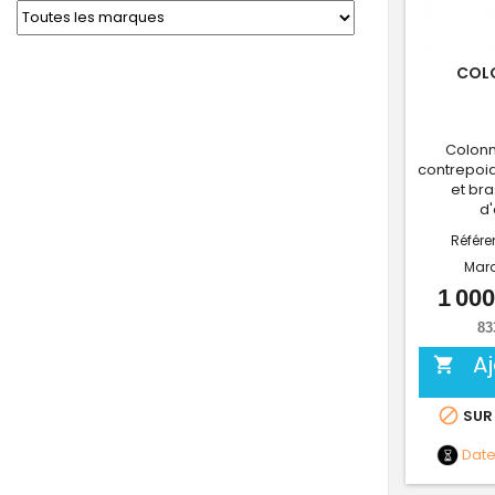
COLO
Colonn
contrepoid
et bra
d'
Référe
Mar
1 000
83
A


SUR
Dat