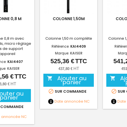
NNE 0,8 M
COLONNE 1,50M
COLO
e 0,8 m avec
Colonne 1,50 m complète
Colonne 1
s, micro réglage
Référence:
KAI4409
Référe
s de support
Marque:
KAISER
Marq
appareil
525,36 €
TTC
541,
Prix
nce:
KAI4407
que:
KAISER
HT
437,80 €
451
,56 €
TTC
Prix
Ajouter au
Aj


panier
HT
3,80 €


SUR COMMANDE
SUR
jouter au
panier
Date annoncée
NC
Date
 COMMANDE
e annoncée
NC