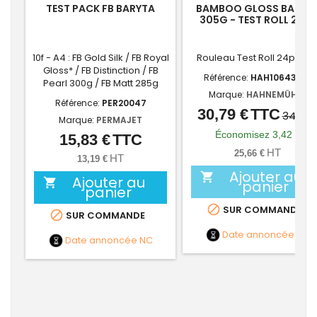
TEST PACK FB BARYTA
BAMBOO GLOSS BARYT
305G - TEST ROLL 24" *
10f - A4 : FB Gold Silk / FB Royal
Rouleau Test Roll 24p x 5
Gloss* / FB Distinction / FB
Référence:
HAH10643615
Pearl 300g / FB Matt 285g
Marque:
HAHNEMÜHLE
Référence:
PER20047
30,79 €
TTC
Prix
Prix
34,21 
Marque:
PERMAJET
de
Économisez 3,42 €
15,83 €
TTC
Prix
base
HT
25,66 €
HT
13,19 €
Ajouter au

Ajouter au

panier
panier

SUR COMMANDE

SUR COMMANDE
Date annoncée
NC
Date annoncée
NC