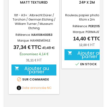
MATT TEXTURED
24P X 2M
10f - A3+ : Albrecht Dürer /
Rouleau papier photo lust
Torchon / German Etching /
61cm x 2m
William Turner / Museum
Référence:
PER21152
Etching
Marque:
PERMAJET
Référence:
HAH10640053
14,40 €
TTC
Prix
Marque:
HAHNEMÜHLE
HT
12,00 €
37,34 €
TTC
Prix
Prix
41,48 €
Ajouter au
de

Économisez 4,14 €
panier
base
HT
31,11 €

EN STOCK
Ajouter au

panier

SUR COMMANDE
Date annoncée
NC