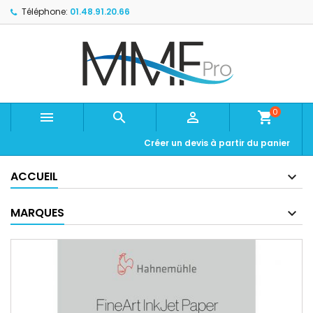
Téléphone:
01.48.91.20.66
0



shopping_cart
Créer un devis à partir du panier
ACCUEIL
MARQUES