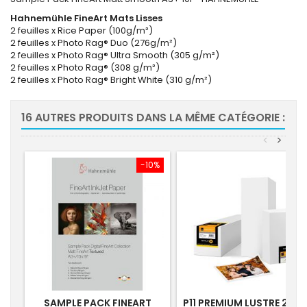
Hahnemühle FineArt Mats Lisses
2 feuilles x Rice Paper (100g/m²)
2 feuilles x Photo Rag® Duo (276g/m²)
2 feuilles x Photo Rag® Ultra Smooth (305 g/m²)
2 feuilles x Photo Rag® (308 g/m²)
2 feuilles x Photo Rag® Bright White (310 g/m²)
16 AUTRES PRODUITS DANS LA MÊME CATÉGORIE :
<
>
-10%
SAMPLE PACK FINEART
P11 PREMIUM LUSTRE 265G