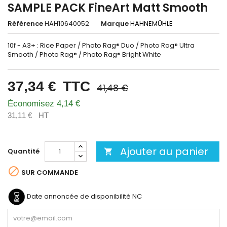
SAMPLE PACK FineArt Matt Smooth
Référence
HAH10640052
Marque
HAHNEMÜHLE
10f - A3+ : Rice Paper / Photo Rag® Duo / Photo Rag® Ultra
Smooth / Photo Rag® / Photo Rag® Bright White
37,34 €
TTC
41,48 €
Économisez 4,14 €
31,11 €
HT
Ajouter au panier
Quantité


SUR COMMANDE
Date annoncée de disponibilité
NC