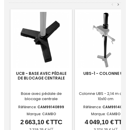
<
>
UCB - BASE AVEC PÉDALE
UBS-1 - COLONNE UBS
DE BLOCAGE CENTRALE
Base avec pédale de
Colonne UBS - 2,14 m carr
blocage centrale
10x10 cm
Référence:
CAM99140899
Référence:
CAM99140851
Marque:
CAMBO
Marque:
CAMBO
2 663,10 €
TTC
4 049,10 €
TTC
Prix
Prix
HT
HT
2 219,25 €
3 374,25 €