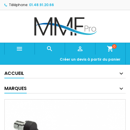
Téléphone:
01.48.91.20.66
0



shopping_cart
Créer un devis à partir du panier
ACCUEIL
MARQUES