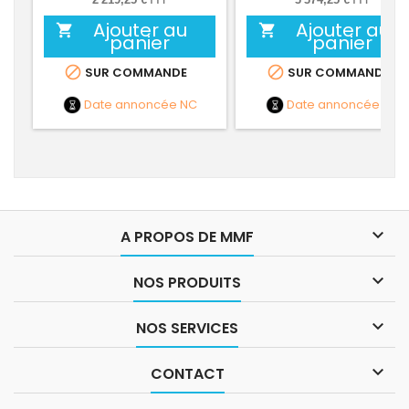
Ajouter au
Ajouter au


panier
panier


SUR COMMANDE
SUR COMMANDE
Date annoncée
NC
Date annoncée
NC

A PROPOS DE MMF

NOS PRODUITS

NOS SERVICES

CONTACT