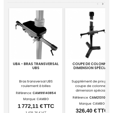
<
>
UBA - BRAS TRANSVERSAL
COUPE DE COLONNE À
UBS
DIMENSION SPÉCIALE
Bras transversal UBS
Supplément de prix pour
roulement à billes
coupe de colonne à
dimension spéciale
Référence:
CAM99140854
Référence:
CAM21310680
Marque:
CAMBO
Marque:
CAMBO
1 772,11 €
TTC
Prix
326,40 €
TTC
Prix
HT
1 476,76 €