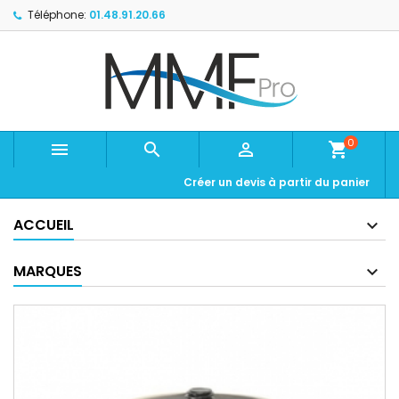
Téléphone:
01.48.91.20.66
0



shopping_cart
Créer un devis à partir du panier
ACCUEIL
MARQUES