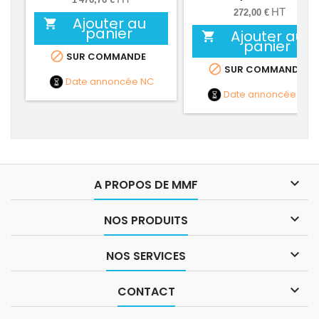
HT
272,00 €
Ajouter au

panier
Ajouter au

panier

SUR COMMANDE

SUR COMMANDE
Date annoncée
NC
Date annoncée
NC

A PROPOS DE MMF

NOS PRODUITS

NOS SERVICES

CONTACT