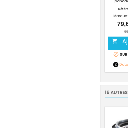
panca
Référ
Marque
79,
66
A


SUR
Dat
16 AUTRES