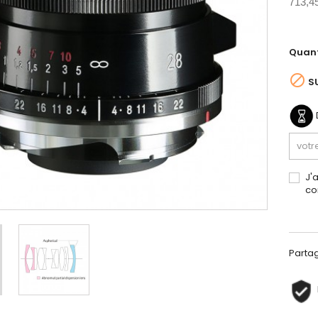
713,4
Quant

S
J'
co
Parta