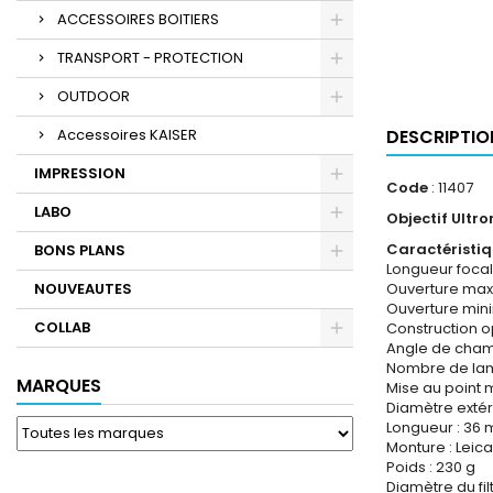
ACCESSOIRES BOITIERS
TRANSPORT - PROTECTION
OUTDOOR
Accessoires KAISER
DESCRIPTIO
IMPRESSION
Code
: 11407
LABO
Objectif Ultr
Caractéristi
BONS PLANS
Longueur foca
NOUVEAUTES
Ouverture maxi
Ouverture mini
COLLAB
Construction o
Angle de champ
Nombre de lam
MARQUES
Mise au point m
Diamètre extér
Longueur : 36
Monture : Leic
Poids : 230 g
Diamètre du fil