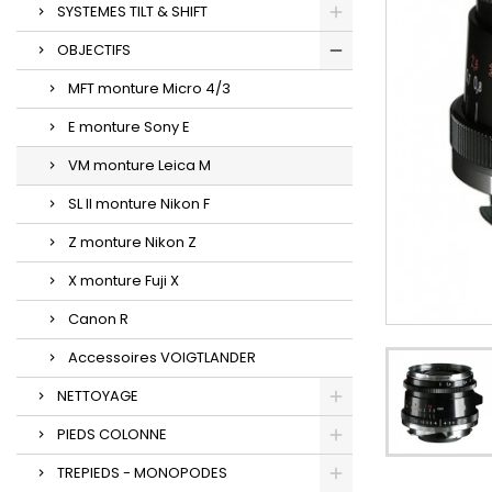
SYSTEMES TILT & SHIFT
OBJECTIFS
MFT monture Micro 4/3
E monture Sony E
VM monture Leica M
SL II monture Nikon F
Z monture Nikon Z
X monture Fuji X
Canon R
Accessoires VOIGTLANDER
NETTOYAGE
PIEDS COLONNE
TREPIEDS - MONOPODES