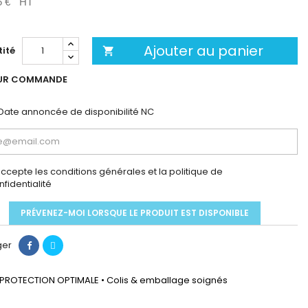
5 €
HT
Ajouter au panier
ité

UR COMMANDE
Date annoncée de disponibilité
NC
accepte les conditions générales et la politique de
nfidentialité
PRÉVENEZ-MOI LORSQUE LE PRODUIT EST DISPONIBLE
ger
PROTECTION OPTIMALE • Colis & emballage soignés