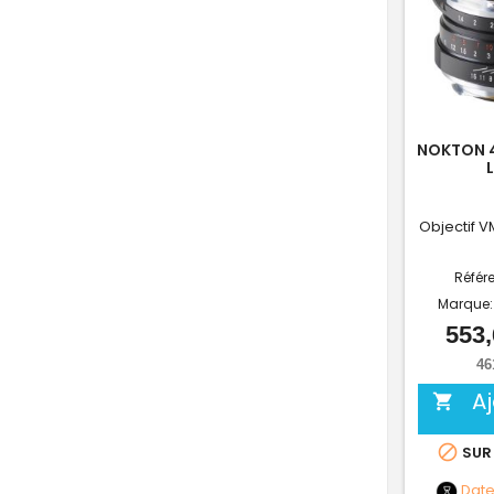
NOKTON 4
Objectif V
Référ
Marque
553,
46
A


SUR
Dat