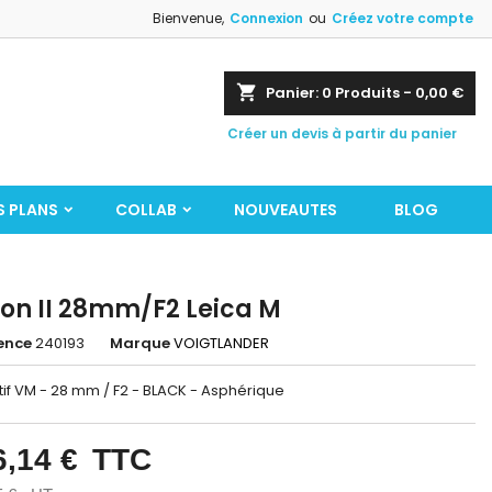
Bienvenue,
Connexion
ou
Créez votre compte
shopping_cart
Panier:
0
Produits - 0,00 €
Créer un devis à partir du panier
S PLANS
COLLAB
NOUVEAUTES
BLOG
ron II 28mm/F2 Leica M
ence
240193
Marque
VOIGTLANDER
if VM - 28 mm / F2 - BLACK - Asphérique
6,14 €
TTC