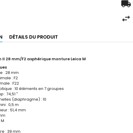
N
DÉTAILS DU PRODUIT
on II 28 mm/F2 asphérique monture Leica M
ques
le : 28 mm
male : F2
male : F22
ptique : 10 éléments en 7 groupes
 : 74,51 ˚
elles (diaphragme) : 10
ini : 0,5 m
ieur : 51,4 mm
 mm
a M
tre : 39 mm