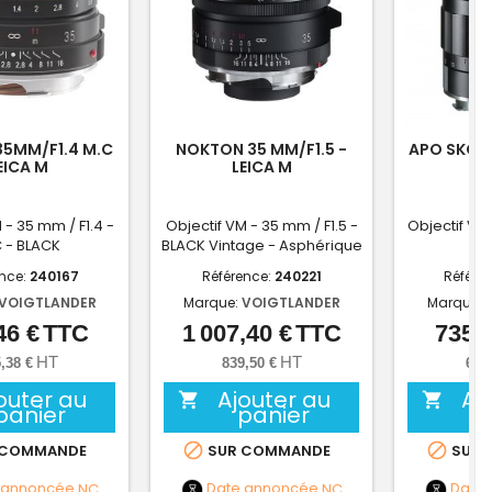
5MM/F1.4 M.C
NOKTON 35 MM/F1.5 -
APO SKOP
EICA M
LEICA M
L
 - 35 mm / F1.4 -
Objectif VM - 35 mm / F1.5 -
Objectif VM 
 - BLACK
BLACK Vintage - Asphérique
B
ence:
240167
Référence:
240221
Référe
VOIGTLANDER
Marque:
VOIGTLANDER
Marque:
46 €
TTC
1 007,40 €
TTC
735,1
Prix
Prix
HT
HT
,38 €
839,50 €
612
outer au
Ajouter au
Aj


panier
panier


 COMMANDE
SUR COMMANDE
SUR 
 annoncée
NC
Date annoncée
NC
Date