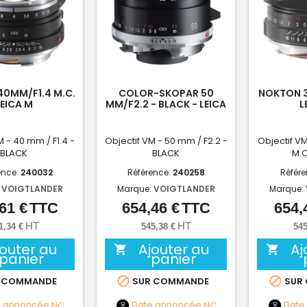
0MM/F1.4 M.C.
COLOR-SKOPAR 50
NOKTON 3
LEICA M
MM/F2.2 - BLACK - LEICA
L
M
M - 40 mm / F1.4 -
Objectif VM - 50 mm / F2.2 -
Objectif VM
BLACK
BLACK
M.C
ence:
240032
Référence:
240258
Référ
:
VOIGTLANDER
Marque:
VOIGTLANDER
Marque:
61 €
TTC
654,46 €
TTC
654,
Prix
Prix
HT
HT
1,34 €
545,38 €
545
jouter au
Ajouter au
Aj


panier
panier


 COMMANDE
SUR COMMANDE
SUR
e annoncée
NC
Date annoncée
NC
Date