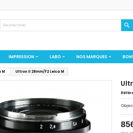

IMPRESSION
LABO
NOS MARQUES
BON
a M
Ultron II 28mm/F2 Leica M
Ult
Référ
Object
85