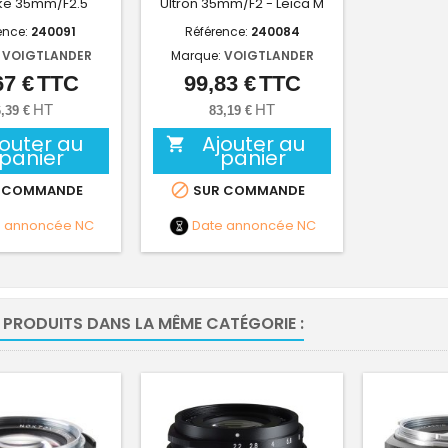
ke 35mm/F2.5
Ultron 35mm/F2 - Leica M
ence:
240091
Référence:
240084
:
VOIGTLANDER
Marque:
VOIGTLANDER
67 €
TTC
99,83 €
TTC
Prix
Prix
HT
HT
,39 €
83,19 €
jouter au
Ajouter au

panier
panier

 COMMANDE
SUR COMMANDE
e annoncée
NC
Date annoncée
NC
 PRODUITS DANS LA MÊME CATÉGORIE :