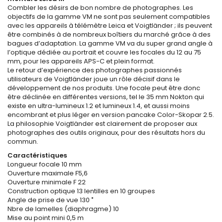
Combler les désirs de bon nombre de photographes. Les
objectifs de la gamme VM ne sont pas seulement compatibles
avec les appareils à télémètre Leica et Voigtländer ; ils peuvent
être combinés à de nombreux boîtiers du marché grâce à des
bagues d’adaptation. La gamme VM va du super grand angle à
l’optique dédiée au portrait et couvre les focales du 12 au 75
mm, pour les appareils APS-C et plein format.
Le retour d’expérience des photographes passionnés
utilisateurs de Voigtländer joue un rôle décisif dans le
développement de nos produits. Une focale peut être donc
être déclinée en différentes versions, tel le 35 mm Nokton qui
existe en ultra-lumineux 1.2 et lumineux 1.4, et aussi moins
encombrant et plus léger en version pancake Color-Skopar 2.5.
La philosophie Voigtländer est clairement de proposer aux
photographes des outils originaux, pour des résultats hors du
commun.
Caractéristiques
Longueur focale 10 mm
Ouverture maximale F5,6
Ouverture minimale F 22
Construction optique 13 lentilles en 10 groupes
Angle de prise de vue 130 ˚
Nbre de lamelles (diaphragme) 10
Mise au point mini 0,5 m