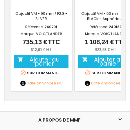
Objectif VM - 90 mm / F2.8 -
Objectif VM - 50 mm / F2 -
SILVER
BLACK - Asphérique
Référence:
240201
Référence:
240180
Marque:
VOIGTLANDER
Marque:
VOIGTLANDER
735,13 €
TTC
1 108,24 €
TTC
Prix
Prix
HT
HT
612,61 €
923,53 €
Ajouter au
Ajouter au


panier
panier


SUR COMMANDE
SUR COMMANDE
Date annoncée
NC
Date annoncée
NC

A PROPOS DE MMF