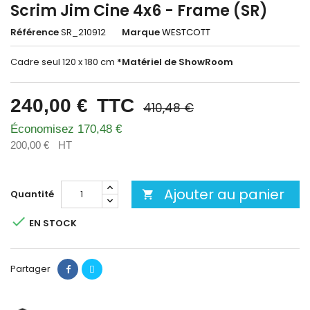
Scrim Jim Cine 4x6 - Frame (SR)
Référence
SR_210912
Marque
WESTCOTT
Cadre seul 120 x 180 cm
*Matériel de ShowRoom
240,00 €
TTC
410,48 €
Économisez 170,48 €
200,00 €
HT
Ajouter au panier
Quantité


EN STOCK
Partager