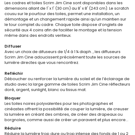
Les cadres et toiles Scrim Jim Cine sont disponibles dans les
dimensions allant de 1' x 1' (30 cm) au 8' x 8' (243 cm). Le scratch
cousu sur le pourtour des toiles, permet une installation, un
démontage et un changement rapide ainsi qu’un maintien sur
le tour complet du cadre. Chaque toile dispose d’onglets de
sécurité aux 4 coins afin de faciliter le montage et la tension
même dans des endroits venteux.
Diffuser
Avec un choix de difuseurs de 1/4 à 1 ¼ diaph. , les diffuseurs
Scrim Jim Cine adoucissent précisément toute les sources de
lumière directes que vous rencontrez.
Refléchir
Déboucher ou renforcer la lumière du soleil et de l’éclairage de
studio avec la large gamme de toiles Scrim Jim Cine réflecteurs
doré, argent, sunlight, blanc ou tissus mat.
Bloquer
Les toiles noires polyvalentes pour les photographes et
cinéastes offrent la possibilité de couper la lumière, de creuser
la lumière en créant des ombres, de créer des drapeaux ou
borgnoles, comme aussi de créer un paravent et plus encore…
Réduire
Réduire la lumière trop dure ou trop intense des fonds de 1 ou 2