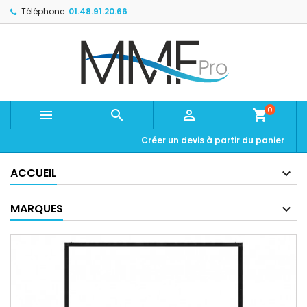
Téléphone:
01.48.91.20.66
0



shopping_cart
Créer un devis à partir du panier
ACCUEIL
MARQUES