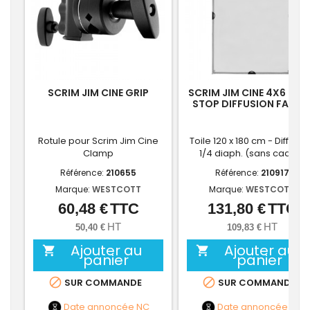
SCRIM JIM CINE GRIP
SCRIM JIM CINE 4X6 - 1/
STOP DIFFUSION FABRI
Rotule pour Scrim Jim Cine
Toile 120 x 180 cm - Diffuseu
Clamp
1/4 diaph. (sans cadre)
Référence:
210655
Référence:
210917
Marque:
WESTCOTT
Marque:
WESTCOTT
60,48 €
TTC
131,80 €
TTC
Prix
Prix
HT
HT
50,40 €
109,83 €
Ajouter au
Ajouter au


panier
panier


SUR COMMANDE
SUR COMMANDE
Date annoncée
NC
Date annoncée
NC