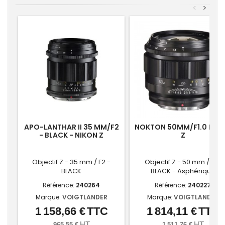
<
>
APO-LANTHAR II 35 MM/F2
NOKTON 50MM/F1.0 NIK
- BLACK - NIKON Z
Z
Objectif Z - 35 mm / F2 -
Objectif Z - 50 mm / F1 -
BLACK
BLACK - Asphérique
Référence:
240264
Référence:
240227
Marque:
VOIGTLANDER
Marque:
VOIGTLANDER
1 158,66 €
TTC
1 814,11 €
TTC
Prix
Prix
HT
HT
965,55 €
1 511,76 €