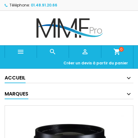
Téléphone:
01.48.91.20.66
0



shopping_cart
Créer un devis à partir du panier
ACCUEIL
MARQUES