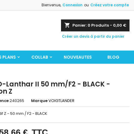
Bienvenue,
Connexion
ou
Créez votre compte
shopping_cart
Panier:
0
Produits - 0,00 €
Créer un devis à partir du panier
S PLANS
COLLAB
NOUVEAUTES
BLOG
-Lanthar II 50 mm/F2 - BLACK -
on Z
ence
240265
Marque
VOIGTLANDER
if Z - 50 mm / F2 - BLACK
58,66 €
TTC