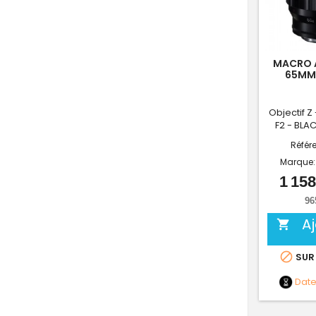
MACRO 
65MM/
Objectif Z
F2 - BLA
Référ
Marque
1 158
96
A


SUR
Dat