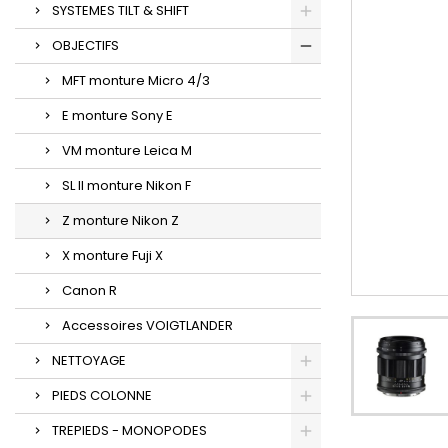
SYSTEMES TILT & SHIFT
OBJECTIFS
MFT monture Micro 4/3
E monture Sony E
VM monture Leica M
SL II monture Nikon F
Z monture Nikon Z
X monture Fuji X
Canon R
Accessoires VOIGTLANDER
NETTOYAGE
PIEDS COLONNE
TREPIEDS - MONOPODES