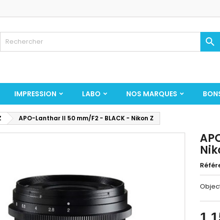

IMPRESSION
LABO
NOS MARQUES
BON
Z
APO-Lanthar II 50 mm/F2 - BLACK - Nikon Z
APO
Nik
Référ
Object
1 1