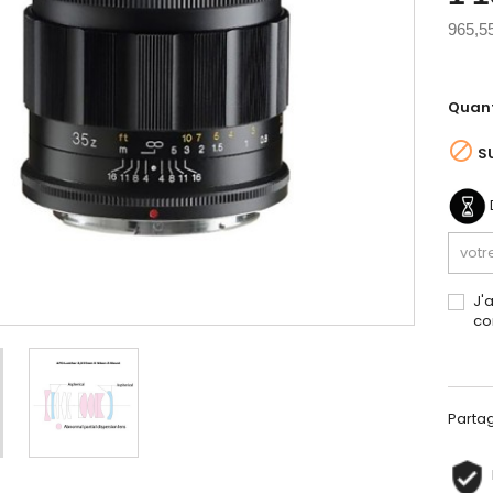
965,5
Quant

S
J'
co
Parta