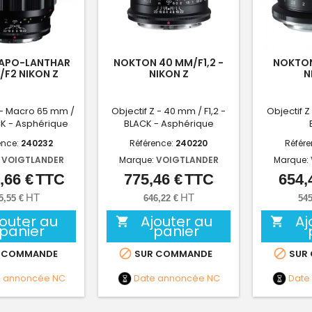
APO-LANTHAR
NOKTON 40 MM/F1,2 -
NOKTON
F2 NIKON Z
NIKON Z
N
 - Macro 65 mm /
Objectif Z - 40 mm / F1,2 -
Objectif Z
CK - Asphérique
BLACK - Asphérique
ence:
240232
Référence:
240220
Référ
:
VOIGTLANDER
Marque:
VOIGTLANDER
Marque:
,66 €
TTC
775,46 €
TTC
654,
Prix
Prix
HT
HT
5,55 €
646,22 €
545
jouter au
Ajouter au
Aj


panier
panier


 COMMANDE
SUR COMMANDE
SUR
e annoncée
NC
Date annoncée
NC
Date