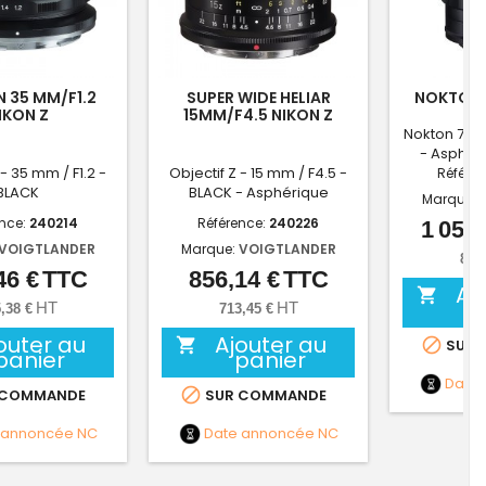
 35 MM/F1.2
SUPER WIDE HELIAR
NOKTON 7
IKON Z
15MM/F4.5 NIKON Z
NI
Nokton 75 m
- Asphéri
 - 35 mm / F1.2 -
Objectif Z - 15 mm / F4.5 -
Référe
BLACK
BLACK - Asphérique
Marque:
ence:
240214
Référence:
240226
1 057,
VOIGTLANDER
Marque:
VOIGTLANDER
881
46 €
TTC
856,14 €
TTC
Prix
Prix
Aj

HT
HT
,38 €
713,45 €
outer au
Ajouter au


SUR 
panier
panier
Date

 COMMANDE
SUR COMMANDE
 annoncée
NC
Date annoncée
NC