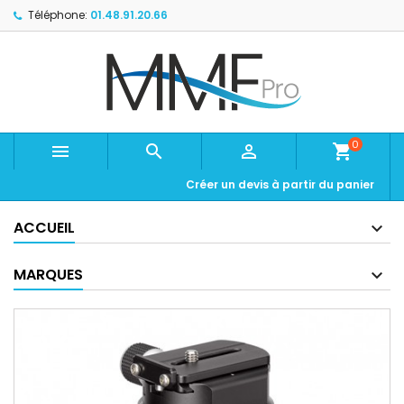
Téléphone:
01.48.91.20.66
0



shopping_cart
Créer un devis à partir du panier
ACCUEIL
MARQUES