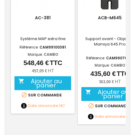
AC-381
ACB-M645
Système MAP extra fine
Support avant - Objectifs
Mamiya 645 Pro
Référence:
CAM99100381
Marque:
CAMBO
Référence:
CAM99070718
548,46 €
TTC
Prix
Marque:
CAMBO
HT
457,05 €
435,60 €
TTC
Prix
Ajouter au

HT
363,00 €
panier
Ajouter au


panier
SUR COMMANDE
Date annoncée
NC

SUR COMMANDE
Date annoncée
NC