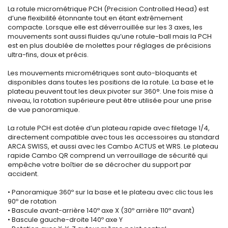
La rotule micrométrique PCH (Precision Controlled Head) est
d’une flexibilité étonnante tout en étant extrêmement
compacte. Lorsque elle est déverrouillée sur les 3 axes, les
mouvements sont aussi fluides qu’une rotule-ball mais la PCH
est en plus doublée de molettes pour réglages de précisions
ultra-fins, doux et précis.
Les mouvements micrométriques sont auto-bloquants et
disponibles dans toutes les positions de la rotule. La base et le
plateau peuvent tout les deux pivoter sur 360°. Une fois mise à
niveau, la rotation supérieure peut être utilisée pour une prise
de vue panoramique.
La rotule PCH est dotée d’un plateau rapide avec filetage 1/4,
directement compatible avec tous les accessoires au standard
ARCA SWISS, et aussi avec les Cambo ACTUS et WRS. Le plateau
rapide Cambo QR comprend un verrouillage de sécurité qui
empêche votre boîtier de se décrocher du support par
accident.
• Panoramique 360º sur la base et le plateau avec clic tous les
90º de rotation
• Bascule avant-arrière 140º axe X (30º arrière 110º avant)
• Bascule gauche-droite 140º axe Y