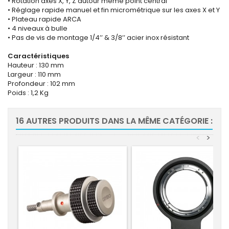
• Rotation axes X, Y, Z autour même point central
• Réglage rapide manuel et fin micrométrique sur les axes X et Y
• Plateau rapide ARCA
• 4 niveaux à bulle
• Pas de vis de montage 1/4’’ & 3/8’’ acier inox résistant
Caractéristiques
Hauteur : 130 mm
Largeur : 110 mm
Profondeur : 102 mm
Poids : 1,2 Kg
16 AUTRES PRODUITS DANS LA MÊME CATÉGORIE :
<
>