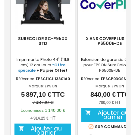
SURECOLOR SC-P9500
3 ANS COVERPLUS SC-
STD
P6500E-DE
Imprimante Photo 44" (111,8
Extension de garantie à 3 a
cm) 12 couleurs
*Offre
pour EPSON SureColor SC
spéciale
+ Papier Offert
P6500E-DE
Référence:
EPSC11CH13301A0
Référence:
EPSCP03OSSECJ
Marque:
EPSON
Marque:
EPSON
5 897,10 €
TTC
840,00 €
TTC
Prix
Prix
Prix
de
7 037,10 €
HT
700,00 €
base
Économisez 1 140,00 €
Ajouter au

panier
HT
4 914,25 €

SUR COMMANDE
Ajouter au

panier