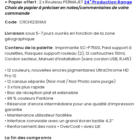
+
Papier offert :
2 x Rouleau PERMAJET
24" Production Range
Choix de papier à préciser en notes/commentaires de votre
commande
Code
: C11CH12301A0
Livraison
sous 5-7 jours ouvrés en fonction de la zone
géographique
Contenu de la palette
: Imprimante SC-P7500, Pied support à
roulettes, Flasques support rouleau (2), 12 cartouches 110ml,
Cordon secteur, Manuel d’installation (sans cordon USB, RJ45)
• 12 couleurs, nouvelles encres pigmentaires UltraChrome HD
Pro 12
• 12 canaux séparés (Noir mat / Noir Photo sans purge)
• 3 x fois plus rapide
• Bac de réception plat et extensible
• 99 % couleurs Pantone
• Réservoir d’encre intermédiaire pour une qualité d’impression
garantie
• Maintenance utilisateur facilitée
• Interface conviviale avec un grand écran tactile 4,3’’
• Renforcement des noirs « OverCoat » avec LLK
La fin des compromis