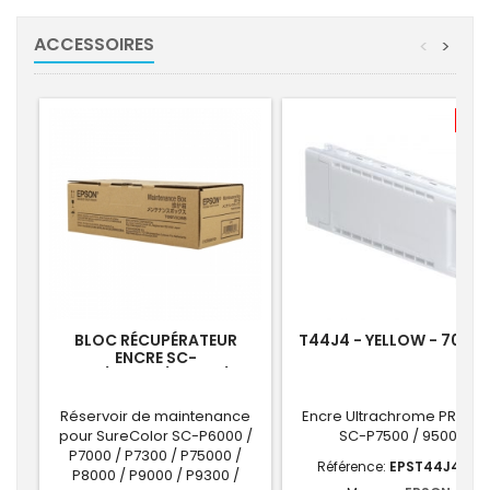
ACCESSOIRES
<
>
-7,
BLOC RÉCUPÉRATEUR
T44J4 - YELLOW - 700 M
ENCRE SC-
P6000/P7000/P7300/P7500/P8000/P9000/P9300/P9
Réservoir de maintenance
Encre Ultrachrome PRO 12 
pour SureColor SC-P6000 /
SC-P7500 / 9500
P7000 / P7300 / P75000 /
Référence:
EPST44J440
P8000 / P9000 / P9300 /