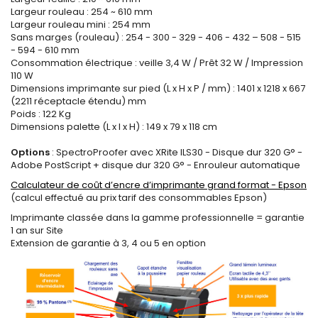
Largeur rouleau : 254 ~ 610 mm
Largeur rouleau mini : 254 mm
Sans marges (rouleau) : 254 - 300 - 329 - 406 - 432 – 508 - 515
- 594 - 610 mm
Consommation électrique : veille 3,4 W / Prêt 32 W / Impression
110 W
Dimensions imprimante sur pied (L x H x P / mm) : 1401 x 1218 x 667
(2211 réceptacle étendu) mm
Poids : 122 Kg
Dimensions palette (L x l x H) : 149 x 79 x 118 cm
Options
: SpectroProofer avec XRite ILS30 - Disque dur 320 G° -
Adobe PostScript + disque dur 320 G° - Enrouleur automatique
Calculateur de coût d’encre d’imprimante grand format - Epson
(calcul effectué au prix tarif des consommables Epson)
Imprimante classée dans la gamme professionnelle = garantie
1 an sur Site
Extension de garantie à 3, 4 ou 5 en option