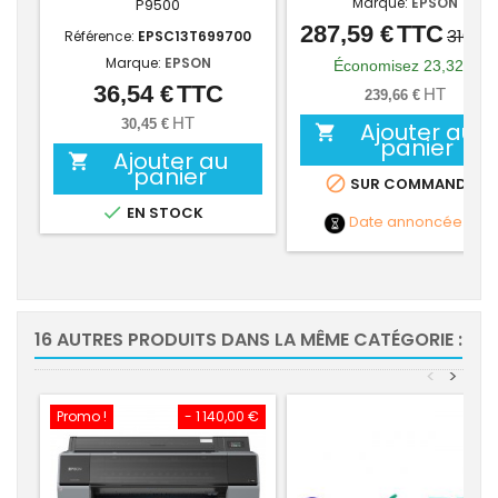
Marque:
EPSON
P9500
287,59 €
TTC
Prix
Prix
310,91
Référence:
EPSC13T699700
de
Marque:
EPSON
Économisez 23,32 €
base
36,54 €
TTC
Prix
HT
239,66 €
HT
30,45 €
Ajouter au

panier
Ajouter au

panier

SUR COMMANDE

EN STOCK
Date annoncée
NC
16 AUTRES PRODUITS DANS LA MÊME CATÉGORIE :
<
>
Promo !
- 1 140,00 €