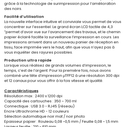
grâce à la technologie de surimpression pour l’amélioration
des noirs.
Facilité d’utilisation
La nouvelle interface intuitive et conviviale vous permet de vous
concentrer sur l’essentiel. Le grand écran LCD tactile de 4,3
”permet d’avoir vue sur l’avancement des travaux, et le chemin
papier éclairé facilite la surveillance l’impression en cours. Les
impressions arrivent dans un nouveau panier de réception en
tissu, face imprimée vers le haut, afin que vous n’ayez pas à
vous inquiéter des rayures possibles.
Production ultra rapide
Lorsque vous réalisez de grands volumes d’impression, le
temps, c’est de l’argent. Pour la première fois, nous avons
combiné une tête d’impression μTFP12 à une résolution 300 dpi
et 12 canaux pour vous offrir à la fois vitesse et qualité.
Caractéristiques
Résolution max : 2400 x 1200 dpi
Capacité des cartouches : 350 ~ 700 ml
Connectique : USB 3.0 - RJ45 (réseau)
Encre Ultrachrome HD - 12 couleurs
Sélection automatique noir mat / noir photo
Epaisseur papier : Rouleau 0,08 ~0,5 mm / Feuille 0,08 ~ 1,5 mm
Largeur feuille : 210 ~ 610 mm