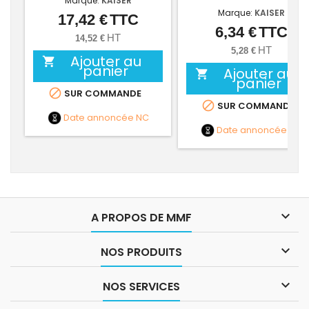
Marque:
KAISER
Marque:
KAISER
17,42 €
TTC
Prix
6,34 €
TTC
Prix
HT
14,52 €
HT
5,28 €
Ajouter au

panier
Ajouter au

panier

SUR COMMANDE

SUR COMMANDE
Date annoncée
NC
Date annoncée
NC

A PROPOS DE MMF

NOS PRODUITS

NOS SERVICES