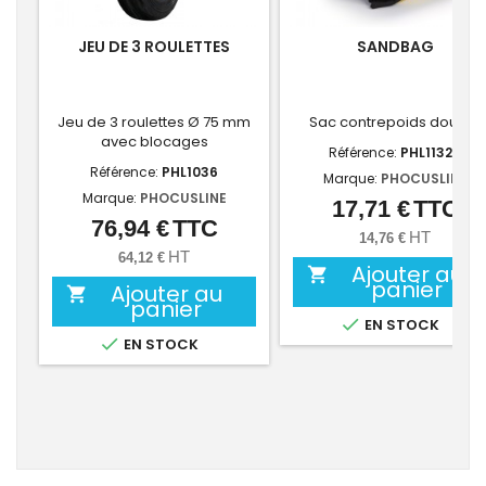
JEU DE 3 ROULETTES
SANDBAG
Jeu de 3 roulettes Ø 75 mm
Sac contrepoids double
avec blocages
Référence:
PHL1132B
Référence:
PHL1036
Marque:
PHOCUSLINE
Marque:
PHOCUSLINE
17,71 €
TTC
Prix
76,94 €
TTC
Prix
HT
14,76 €
HT
64,12 €
Ajouter au

panier
Ajouter au

panier

EN STOCK

EN STOCK