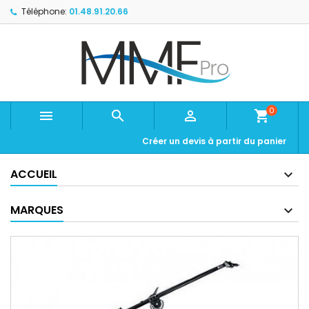
Téléphone:
01.48.91.20.66
0



shopping_cart
Créer un devis à partir du panier
ACCUEIL
MARQUES