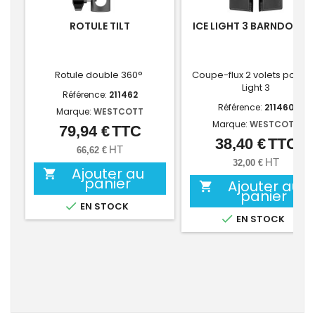
ROTULE TILT
ICE LIGHT 3 BARNDOORS
Rotule double 360°
Coupe-flux 2 volets pour I
Light 3
Référence:
211462
Référence:
211460
Marque:
WESTCOTT
Marque:
WESTCOTT
79,94 €
TTC
Prix
38,40 €
TTC
Prix
HT
66,62 €
HT
32,00 €
Ajouter au

panier
Ajouter au

panier

EN STOCK

EN STOCK