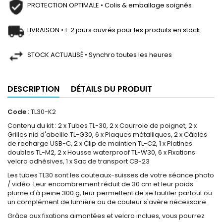
PROTECTION OPTIMALE • Colis & emballage soignés
LIVRAISON • 1-2 jours ouvrés pour les produits en stock
STOCK ACTUALISÉ • Synchro toutes les heures
DESCRIPTION
DÉTAILS DU PRODUIT
Code
: TL30-K2
Contenu du kit : 2 x Tubes TL-30, 2 x Courroie de poignet, 2 x
Grilles nid d'abeille TL-G30, 6 x Plaques métalliques, 2 x Câbles
de recharge USB-C, 2 x Clip de maintien TL-C2, 1 x Platines
doubles TL-M2, 2 x Housse waterproof TL-W30, 6 x Fixations
velcro adhésives, 1 x Sac de transport CB-23
Les tubes TL30 sont les couteaux-suisses de votre séance photo
/ vidéo. Leur encombrement réduit de 30 cm et leur poids
plume d'à peine 300 g, leur permettent de se faufiler partout ou
un complément de lumière ou de couleur s'avère nécessaire.
Grâce aux fixations aimantées et velcro inclues, vous pourrez