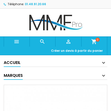
Téléphone:
01.48.91.20.66
0



shopping_cart
Créer un devis à partir du panier
ACCUEIL
MARQUES