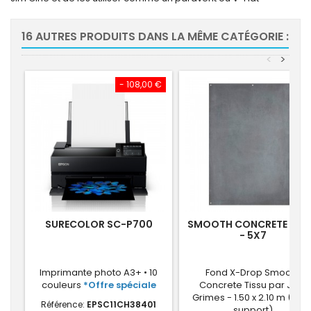
16 AUTRES PRODUITS DANS LA MÊME CATÉGORIE :
<
>
- 108,00 €
SURECOLOR SC-P700
SMOOTH CONCRETE TIS
- 5X7
Imprimante photo A3+ • 10
Fond X-Drop Smooth
couleurs
*Offre spéciale
Concrete Tissu par Joel
Grimes - 1.50 x 2.10 m (san
Référence:
EPSC11CH38401
support)