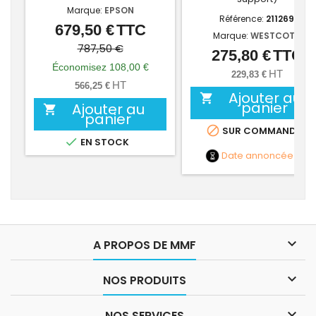
Marque:
EPSON
Référence:
211269
679,50 €
TTC
Prix
Prix
Marque:
WESTCOTT
de
787,50 €
275,80 €
TTC
Prix
base
Économisez 108,00 €
HT
229,83 €
HT
566,25 €
Ajouter au

panier
Ajouter au

panier

SUR COMMANDE

EN STOCK
Date annoncée
NC

A PROPOS DE MMF

NOS PRODUITS

NOS SERVICES