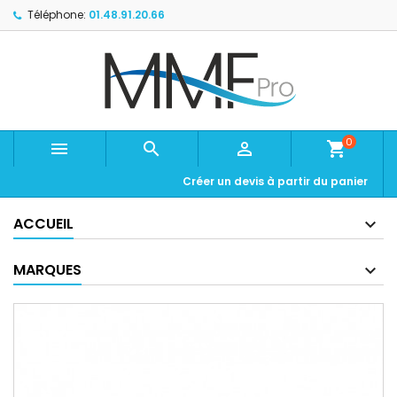
Téléphone:
01.48.91.20.66
0



shopping_cart
Créer un devis à partir du panier
ACCUEIL
MARQUES