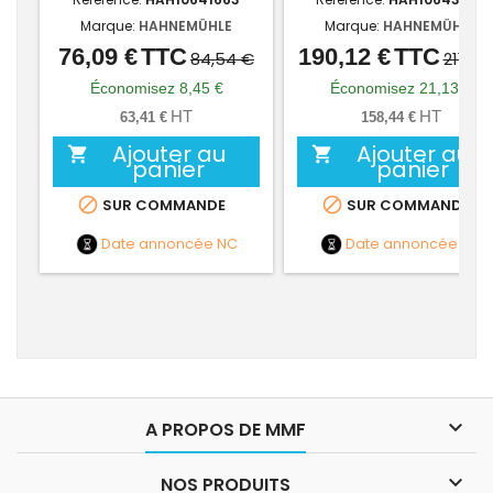
Marque:
HAHNEMÜHLE
Marque:
HAHNEMÜHLE
76,09 €
TTC
190,12 €
TTC
Prix
Prix
Prix
Prix
84,54 €
211,25
de
de
Économisez 8,45 €
Économisez 21,13 €
base
base
HT
HT
63,41 €
158,44 €
Ajouter au
Ajouter au


panier
panier


SUR COMMANDE
SUR COMMANDE
Date annoncée
NC
Date annoncée
NC

A PROPOS DE MMF

NOS PRODUITS