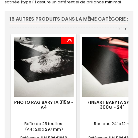
satinée (type F) assure un différentiel de brillance minimal
16 AUTRES PRODUITS DANS LA MÊME CATÉGORIE :
<
>
-10%
-10
PHOTO RAG BARYTA 315G -
FINEART BARYTA SATIN
A4
300G - 24"
Boîte de 25 feuilles
Rouleau 24" x 12 m
(A4 : 210 x 297 mm)
Référence:
HAH10641663
Référence:
HAH10643533