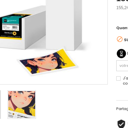
155,2
Quant

S
J'
co
Parta