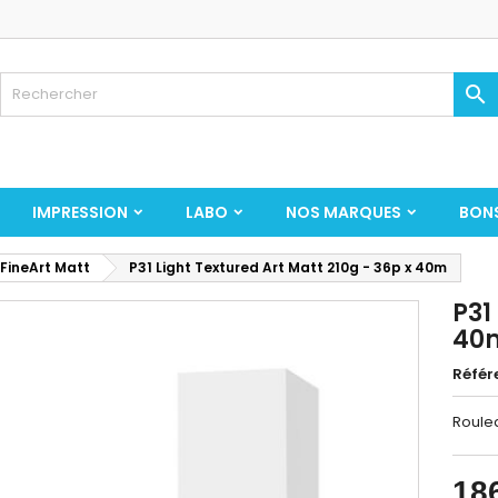

IMPRESSION
LABO
NOS MARQUES
BON
 FineArt Matt
P31 Light Textured Art Matt 210g - 36p x 40m
P31
40
Référ
Roulea
18