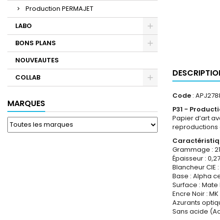
Production PERMAJET
LABO
BONS PLANS
NOUVEAUTES
DESCRIPTIO
COLLAB
Code
: APJ278
MARQUES
P31 - Product
Papier d’art a
reproductions d
Caractéristi
Grammage : 2
Épaisseur : 0,
Blancheur CIE :
Base : Alpha ce
Surface : Mate
Encre Noir : MK
Azurants optiq
Sans acide (Aci