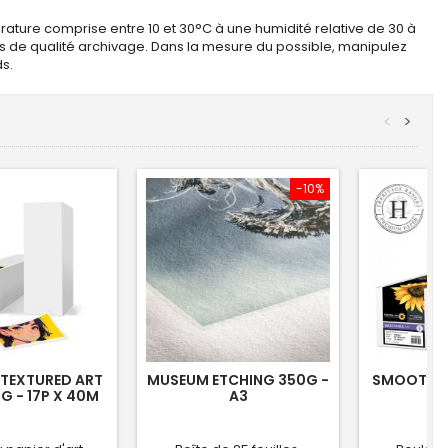
érature comprise entre 10 et 30°C à une humidité relative de 30 à
s de qualité archivage. Dans la mesure du possible, manipulez
s.
<
>
-10%
T TEXTURED ART
MUSEUM ETCHING 350G -
SMOOTH RA
G - 17P X 40M
A3