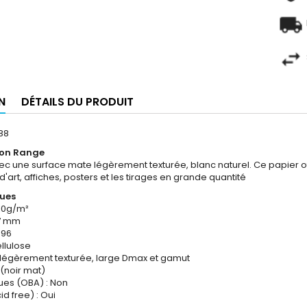
N
DÉTAILS DU PRODUIT
88
ion Range
vec une surface mate légèrement texturée, blanc naturel. Ce papier of
'art, affiches, posters et les tirages en grande quantité
ques
10g/m²
27 mm
 96
llulose
 légèrement texturée, large Dmax et gamut
 (noir mat)
ues (OBA) : Non
d free) : Oui