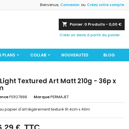
Bienvenue,
Connexion
ou
Créez votre compte
shopping_cart
Panier:
0
Produits - 0,00 €
Créer un devis à partir du panier
S PLANS
COLLAB
NOUVEAUTES
BLOG
 Light Textured Art Matt 210g - 36p x
m
ence
PER27888
Marque
PERMAJET
u papier d'art légèrement texturé 91.4cm x 40m
6,29 €
TTC