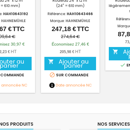
u 24" x 12 m
Rouleau 24" x 12 m
Rouleau
 = 610 mm)
(24" = 610 mm)
légèrement
e:
HAH10643192
Référence:
HAH10643466
Référen
:
HAHNEMÜHLE
Marque:
HAHNEMÜHLE
Marqu
67 €
TTC
247,18 €
TTC
Prix
Prix
Prix
Prix
87,8
de
de
09,64 €
274,64 €
73
base
base
isez 30,97 €
Économisez 27,46 €
Aj

HT
HT
2,23 €
205,98 €
jouter au
Ajouter au

panier
panier

E

 COMMANDE
SUR COMMANDE
e annoncée
NC
Date annoncée
NC
NOS PRODUITS
NOS SERVICES