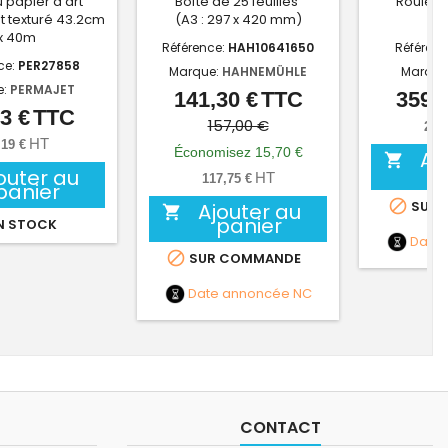
 papier d'art
Boîte de 25 feuilles
Rouleau
 texturé 43.2cm
(A3 : 297 x 420 mm)
HE
x 40m
Référence:
HAH10641650
Référenc
ce:
PER27858
Marque:
HAHNEMÜHLE
Marque
e:
PERMAJET
141,30 €
TTC
359,5
Prix
Prix
3 €
TTC
Prix
de
157,00 €
299
HT
,19 €
base
Économisez 15,70 €
Aj

outer au
HT
117,75 €
panier

SUR 
Ajouter au

panier
N STOCK
Date

SUR COMMANDE
Date annoncée
NC
CONTACT