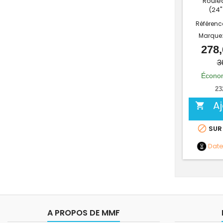
Roulea
(24"
Référenc
Marque
278,
3
Économ
23
A


SUR
Dat
A PROPOS DE MMF