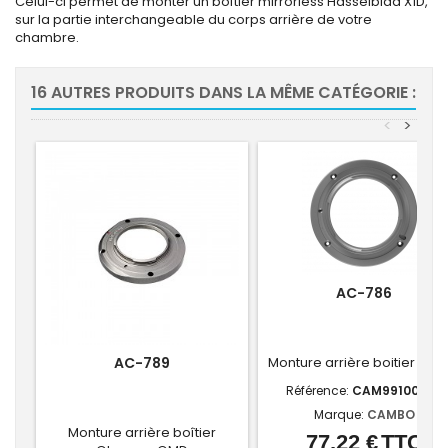
Celui-ci permet de monter un boîtier mirrorless Hasselblad X1D,
sur la partie interchangeable du corps arrière de votre
chambre.
16 AUTRES PRODUITS DANS LA MÊME CATÉGORIE :
<
>
AC-786
AC-789
Monture arrière boitier Sony
Référence:
CAM99100786
Marque:
CAMBO
Monture arrière boîtier
77,22 €
TTC
Prix