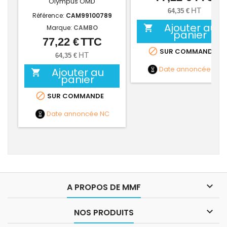
Olympus OMD
HT
64,35 €
Référence:
CAM99100789
Ajouter au

Marque:
CAMBO
panier
77,22 €
TTC
Prix

SUR COMMANDE
HT
64,35 €
Date annoncée
NC
Ajouter au

panier

SUR COMMANDE
Date annoncée
NC

A PROPOS DE MMF

NOS PRODUITS