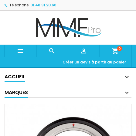
Téléphone:
01.48.91.20.66
0



shopping_cart
Créer un devis à partir du panier
ACCUEIL
MARQUES