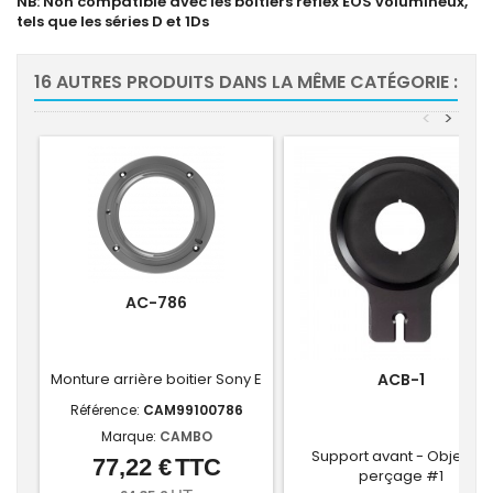
NB: Non compatible avec les boîtiers reflex EOS volumineux,
tels que les séries D et 1Ds
16 AUTRES PRODUITS DANS LA MÊME CATÉGORIE :
<
>
AC-786
Monture arrière boitier Sony E
ACB-1
Référence:
CAM99100786
Marque:
CAMBO
Support avant - Objectifs
77,22 €
TTC
Prix
perçage #1