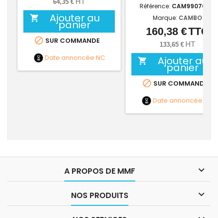
HT
64,35 €
Référence:
CAM99070711
Ajouter au

Marque:
CAMBO
panier
160,38 €
TTC
Prix

SUR COMMANDE
HT
133,65 €
Date annoncée
NC
Ajouter au

panier

SUR COMMANDE
Date annoncée
NC

A PROPOS DE MMF

NOS PRODUITS