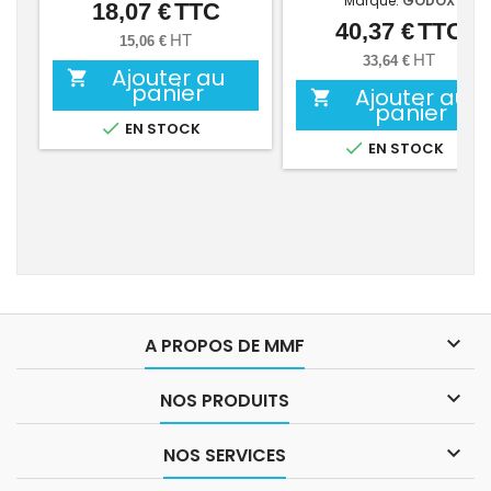
Marque:
GODOX
18,07 €
TTC
Prix
40,37 €
TTC
Prix
HT
15,06 €
HT
33,64 €
Ajouter au

panier
Ajouter au

panier

EN STOCK

EN STOCK

A PROPOS DE MMF

NOS PRODUITS

NOS SERVICES