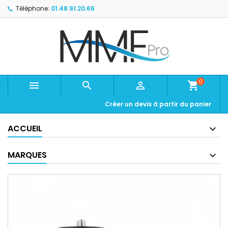
Téléphone:
01.48.91.20.66
0



shopping_cart
Créer un devis à partir du panier
ACCUEIL
MARQUES