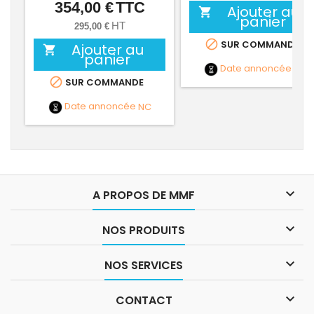
354,00 €
TTC
Prix
Ajouter au

panier
HT
295,00 €

SUR COMMANDE
Ajouter au

panier
Date annoncée
NC

SUR COMMANDE
Date annoncée
NC

A PROPOS DE MMF

NOS PRODUITS

NOS SERVICES

CONTACT