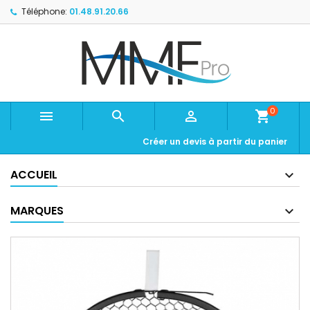
Téléphone:
01.48.91.20.66
0



shopping_cart
Créer un devis à partir du panier
ACCUEIL
MARQUES