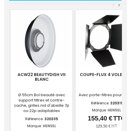
<
>
ACW22 BEAUTYDISH VII
COUPE-FLUX 4 VOLETS 7
BLANC
Ø 55cm Bol beauté avec
Avec porte-filtres pour bol 
support filtres et contre-
Référence:
320311
cache, grilles nid d'abeille 7p
Marque:
HENSEL
ou 22p adaptables
155,40 €
TTC
Prix
Référence:
320335
Marque:
HENSEL
HT
129,50 €