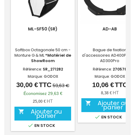
ML-SF50 (SR)
AD-AB
Softbox Octagonale 50 cm -
Bague de fixation
Monture G & ML
*Matériel de
d'accessoires AD400Pro s
ShowRoom
AD300Pro
Référence:
SR_271282
Référence:
270578
Marque:
GODOX
Marque:
GODOX
30,00 €
TTC
10,06 €
TTC
Prix
Prix
Prix
59,63 €
de
HT
8,38 €
Économisez 29,63 €
base
HT
Ajouter au
25,00 €

panier
Ajouter au

panier

EN STOCK

EN STOCK