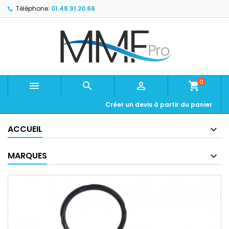
Téléphone:
01.48.91.20.66
0



shopping_cart
Créer un devis à partir du panier
ACCUEIL
MARQUES