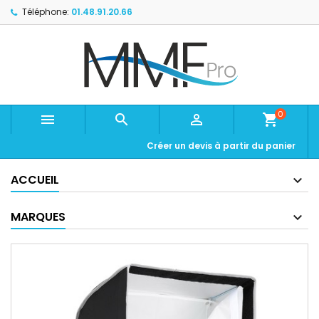
Téléphone:
01.48.91.20.66
0



shopping_cart
Créer un devis à partir du panier
ACCUEIL
MARQUES