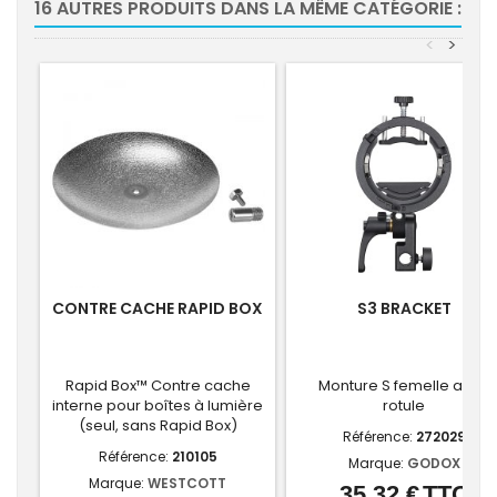
16 AUTRES PRODUITS DANS LA MÊME CATÉGORIE :
<
>
CONTRE CACHE RAPID BOX
S3 BRACKET
Rapid Box™ Contre cache
Monture S femelle avec
interne pour boîtes à lumière
rotule
(seul, sans Rapid Box)
Référence:
272029
Référence:
210105
Marque:
GODOX
Marque:
WESTCOTT
35,32 €
TTC
Prix