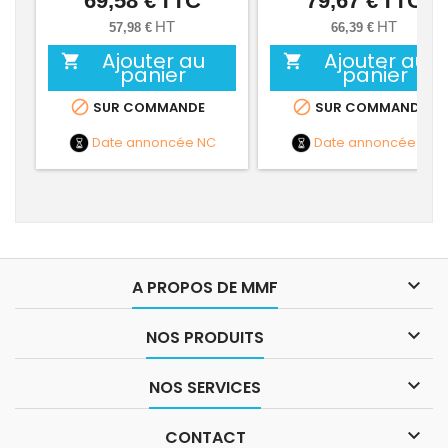
69,58 €
TTC
79,67 €
TTC
HT
HT
57,98 €
66,39 €
Ajouter au
Ajouter au


panier
panier


SUR COMMANDE
SUR COMMANDE
Date annoncée
NC
Date annoncée
NC

A PROPOS DE MMF

NOS PRODUITS

NOS SERVICES

CONTACT