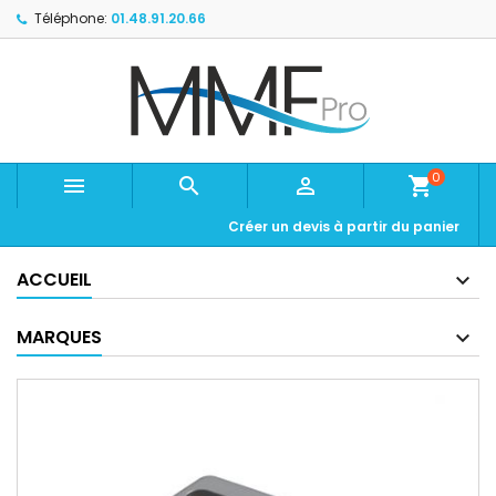
Téléphone:
01.48.91.20.66
0



shopping_cart
Créer un devis à partir du panier
ACCUEIL
MARQUES