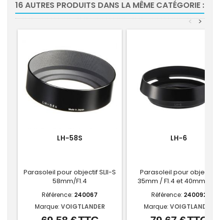
16 AUTRES PRODUITS DANS LA MÊME CATÉGORIE :
<
>
LH-58S
LH-6
Parasoleil pour objectif SLII-S
Parasoleil pour objectifs
58mm/F1.4
35mm / F1.4 et 40mm /F1.
Référence:
240067
Référence:
240092
Marque:
VOIGTLANDER
Marque:
VOIGTLANDER
Prix
Prix