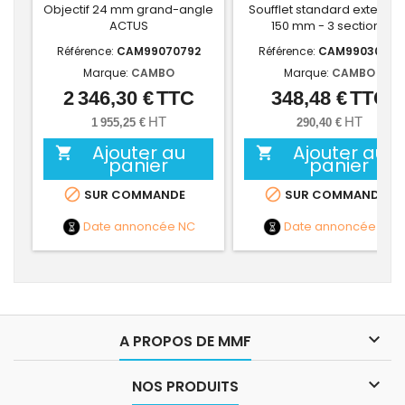
Objectif 24 mm grand-angle
Soufflet standard extensio
ACTUS
150 mm - 3 sections
Référence:
CAM99070792
Référence:
CAM99030210
Marque:
CAMBO
Marque:
CAMBO
2 346,30 €
TTC
348,48 €
TTC
Prix
Prix
HT
HT
1 955,25 €
290,40 €
Ajouter au
Ajouter au


panier
panier


SUR COMMANDE
SUR COMMANDE
Date annoncée
NC
Date annoncée
NC

A PROPOS DE MMF

NOS PRODUITS