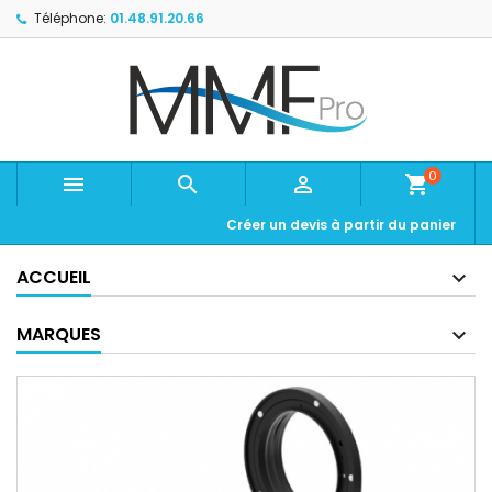
Téléphone:
01.48.91.20.66
0



shopping_cart
Créer un devis à partir du panier
ACCUEIL
MARQUES