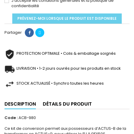
J'accepte les conditions générales et la politique de
confidentialité
PRÉVENEZ-MOI LORSQUE LE PRODUIT EST DISPONIBLE
Partager
PROTECTION OPTIMALE • Colis & emballage soignés
LIVRAISON • 1-2 jours ouvrés pour les produits en stock
STOCK ACTUALISÉ • Synchro toutes les heures
DESCRIPTION
DÉTAILS DU PRODUIT
Code :
ACB-980
Ce kit de conversion permet aux possesseurs d’ACTUS-B de la
transformer en ACTUS-G, pour utiliser le FUJI GFX50S.