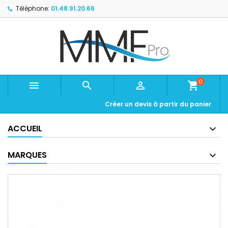
Téléphone:
01.48.91.20.66
0



shopping_cart
Créer un devis à partir du panier
ACCUEIL
MARQUES