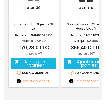
ACB-39
ACB-HA
Support avant - Objectifs 39 à
Support avant - Objectifs
vis
Hasselblad V
Référence:
CAM99070713
Référence:
CAM99070715
Marque:
CAMBO
Marque:
CAMBO
170,28 €
TTC
356,40 €
TTC
Prix
Prix
HT
HT
141,90 €
297,00 €
Ajouter au
Ajouter au


panier
panier


SUR COMMANDE
SUR COMMANDE
Date annoncée
NC
Date annoncée
NC