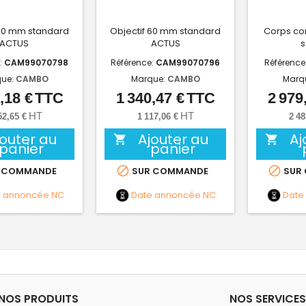
 80 mm standard
Objectif 60 mm standard
Corps co
ACTUS
ACTUS
s
:
CAM99070798
Référence:
CAM99070796
Référence
ue:
CAMBO
Marque:
CAMBO
Marq
,18 €
TTC
1 340,47 €
TTC
2 979
Prix
Prix
HT
HT
52,65 €
1 117,06 €
2 48
jouter au
Ajouter au
Aj


panier
panier


 COMMANDE
SUR COMMANDE
SUR
e annoncée
NC
Date annoncée
NC
Date
NOS PRODUITS
NOS SERVICES