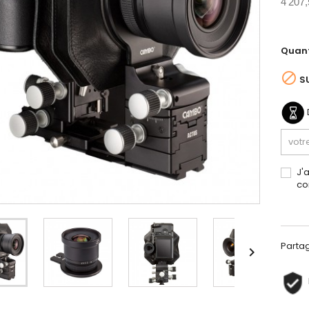
4 207,
Quant

S
J'
co
Parta
