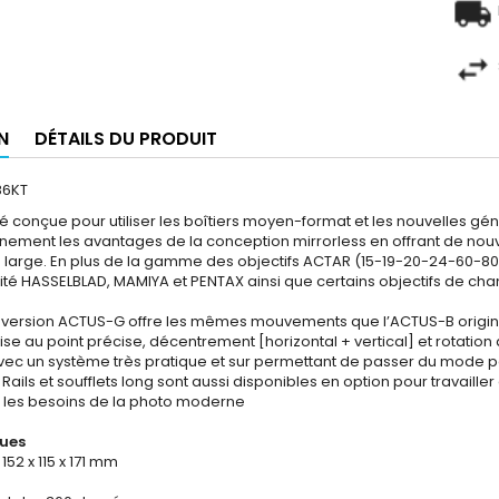
N
DÉTAILS DU PRODUIT
86KT
é conçue pour utiliser les boîtiers moyen-format et les nouvelles gén
einement les avantages de la conception mirrorless en offrant de nouv
us large. En plus de la gamme des objectifs ACTAR (15-19-20-24-60-80-
ité HASSELBLAD, MAMIYA et PENTAX ainsi que certains objectifs de 
 version ACTUS-G offre les mêmes mouvements que l’ACTUS-B original
se au point précise, décentrement [horizontal + vertical] et rotation 
c un système très pratique et sur permettant de passer du mode port
 Rails et soufflets long sont aussi disponibles en option pour travai
s les besoins de la photo moderne
ques
 : 152 x 115 x 171 mm