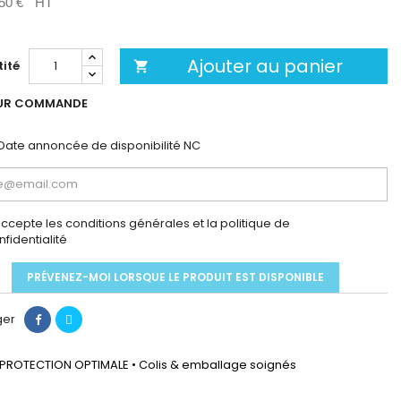
50 €
HT
Ajouter au panier
ité

UR COMMANDE
Date annoncée de disponibilité
NC
accepte les conditions générales et la politique de
nfidentialité
PRÉVENEZ-MOI LORSQUE LE PRODUIT EST DISPONIBLE
ger
PROTECTION OPTIMALE • Colis & emballage soignés