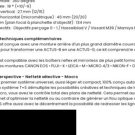
ntale : 360 degrés
e : 19 ° (+10/-9)
ertical : 27 mm (12/15)
horizontal (micrométrique) : 40 mm (20/20)
 (plan focal à planchette d’objectif) : 134 mm
ectifs : Objectifs perçage 0 - 1 / Hasselblad V / Vissant M39 / Mamiy
 techniques complémentaires
st conçue avec une monture arrière d’un plus grand diamètre couvra
] pour transformer une ACTUS-B en une ACTUS-G, ce kit comprend le c
t compatible avec les boîtiers reflex et mirrorless de plus petit for
 des montures CANON EOS • FUJI—X • LEICA—M • MICRO 4/3 • NIKON-F •
erspective - Netteté sélective - Macro
 premier système universel, aussi léger et compact, 100% conçu auto
’un système T+S démultiplie les possibilités créatives et techniques d
cro, vous avez le contrôle total des plans de netteté. Cela permet auss
et d’optimiser la netteté ou au contraire de générer un flou optique
S offre aussi avec le décentrement la possibilité de redresser les li