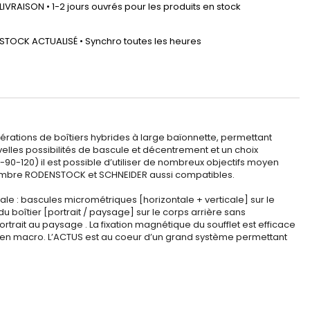
LIVRAISON • 1-2 jours ouvrés pour les produits en stock
STOCK ACTUALISÉ • Synchro toutes les heures
érations de boîtiers hybrides à large baïonnette, permettant
elles possibilités de bascule et décentrement et un choix
90-120) il est possible d’utiliser de nombreux objectifs moyen
chambre RODENSTOCK et SCHNEIDER aussi compatibles.
e : bascules micrométriques [horizontale + verticale] sur le
du boîtier [portrait / paysage] sur le corps arrière sans
rait au paysage . La fixation magnétique du soufflet est efficace
ller en macro. L’ACTUS est au coeur d’un grand système permettant