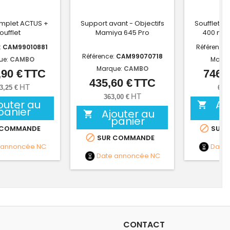
mplet ACTUS +
Support avant - Objectifs
Soufflet m
oufflet
Mamiya 645 Pro
400 mm 
:
CAM99010881
Référence:
Référence:
CAM99070718
ue:
CAMBO
Marqu
Marque:
CAMBO
,90 €
TTC
746,4
Prix
435,60 €
TTC
Prix
HT
3,25 €
622
HT
363,00 €
outer au
Aj

panier
Ajouter au

panier

 COMMANDE
SUR 

SUR COMMANDE
 annoncée
NC
Date
Date annoncée
NC
CONTACT