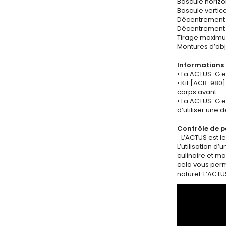
Bascule horizo
Bascule vertical
Décentrement v
Décentrement 
Tirage maximum
Montures d’obj
Informations
• La ACTUS-G e
• Kit [ACB-980
corps avant
• La ACTUS-G es
d’utiliser une
Contrôle de p
L’ACTUS est le
L’utilisation d
culinaire et ma
cela vous perm
naturel. L’ACTU