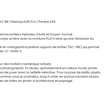
a RZ-RB / Mamiya 645 Pro / Pentax 645
nt les boîtiers hybrides 24x36 et moyen-format
orps arrière avec la monture FUJI G ainsi qu’une réhausse du
mat en changeant la platine support de boîtier [AC-78E] qui permet
 OM—D • SONY-E
ur des boitiers numérique actuels
e la photographie. En studio, spécialement en nature morte, photo
i de jouer avec la netteté sélective. Pour la prise de petits objets,
 comme vous le souhaitez, long à créer en post production et peu
gnes de fuites en photo d’architecture et paysage