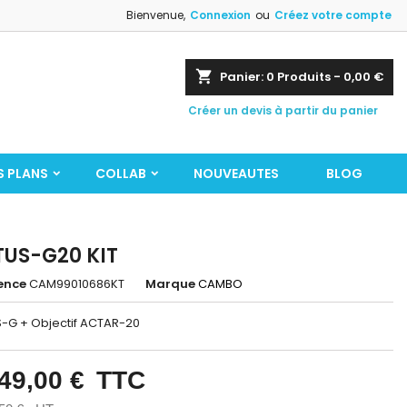
Bienvenue,
Connexion
ou
Créez votre compte
shopping_cart
Panier:
0
Produits - 0,00 €
Créer un devis à partir du panier
S PLANS
COLLAB
NOUVEAUTES
BLOG
US-G20 KIT
ence
CAM99010686KT
Marque
CAMBO
-G + Objectif ACTAR-20
49,00 €
TTC