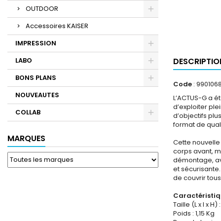
OUTDOOR
Accessoires KAISER
IMPRESSION
LABO
DESCRIPTIO
BONS PLANS
Code
: 990106
NOUVEAUTES
L’ACTUS-G a ét
d’exploiter pl
COLLAB
d’objectifs pl
format de qual
MARQUES
Cette nouvelle
corps avant, mi
démontage, ave
et sécurisante.
de couvrir tou
Caractéristi
Taille (L x l x H)
Poids : 1,15 Kg