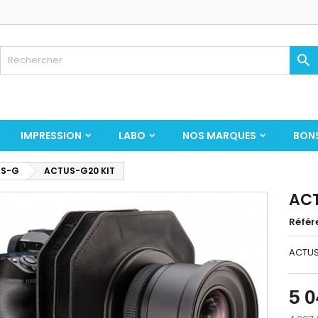

IMPRESSION
LABO
NOS MARQUES
BON
US-G
ACTUS-G20 KIT
ACT
Référ
ACTUS
5 0