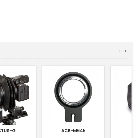
<
>
CTUS-G
ACB-M645
A