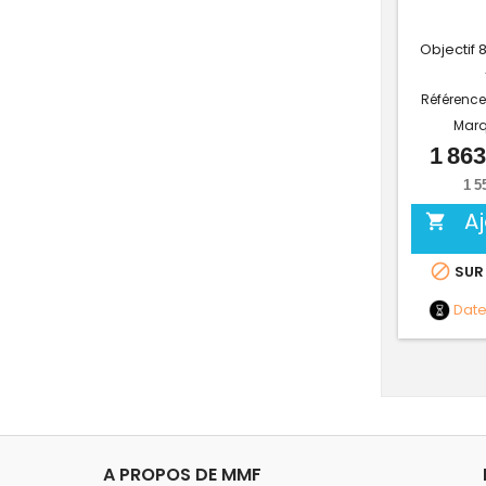
Objectif
Référence
Marq
1 863
1 5
A


SUR
Dat
A PROPOS DE MMF