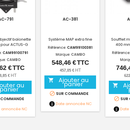
AC-791
AC-381
A
bjectif baïonette
Système MAP extra fine
Soufflet 
L pour ACTUS-G
400 mm 
Référence:
CAM99100381
e:
CAM99100791
Référence
Marque:
CAMBO
ue:
CAMBO
Marq
548,46 €
TTC
Prix
62 €
TTC
746,
Prix
HT
457,05 €
HT
8,85 €
622
Ajouter au

panier
jouter au
Aj

panier

SUR COMMANDE

 COMMANDE
SUR
Date annoncée
NC
e annoncée
NC
Date