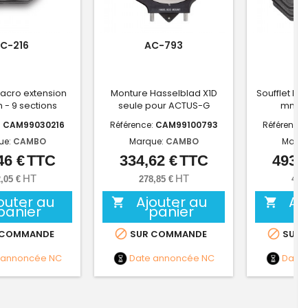
C-216
AC-793
A
macro extension
Monture Hasselblad X1D
Soufflet lo
- 9 sections
seule pour ACTUS-G
mm - 
:
CAM99030216
Référence:
CAM99100793
Référence:
ue:
CAMBO
Marque:
CAMBO
Marqu
46 €
TTC
334,62 €
TTC
493,0
Prix
Prix
HT
HT
,05 €
278,85 €
410
outer au
Ajouter au
Aj


panier
panier


 COMMANDE
SUR COMMANDE
SUR 
 annoncée
NC
Date annoncée
NC
Date