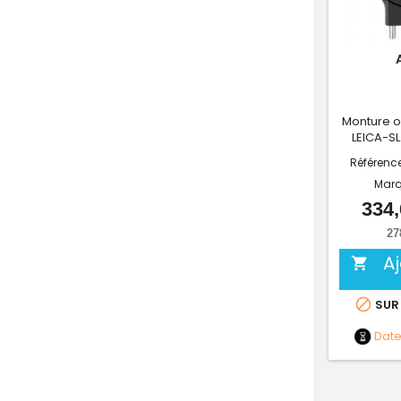
Monture o
LEICA-S
Référenc
Marq
334,
27
A


SUR
Dat