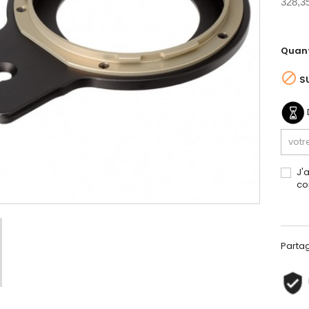
328,3
Quant

S
J'
co
Parta