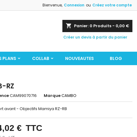
Bienvenue,
Connexion
ou
Créez votre compte
shopping_cart
Panier:
0
Produits - 0,00 €
Créer un devis à partir du panier
S PLANS
COLLAB
NOUVEAUTES
BLOG
B-RZ
ence
CAM99070716
Marque
CAMBO
rt avant - Objectifs Mamiya RZ-RB
4,02 €
TTC