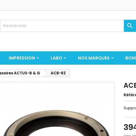

IMPRESSION
LABO
NOS MARQUES
BON
ssoires ACTUS-B & G
ACB-RZ
AC
Référ
Suppo
39