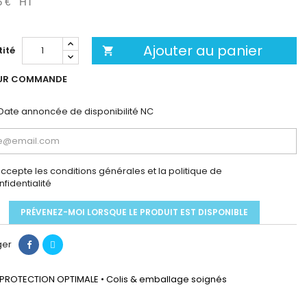
5 €
HT
Ajouter au panier
ité

UR COMMANDE
Date annoncée de disponibilité
NC
accepte les conditions générales et la politique de
nfidentialité
PRÉVENEZ-MOI LORSQUE LE PRODUIT EST DISPONIBLE
ger
PROTECTION OPTIMALE • Colis & emballage soignés