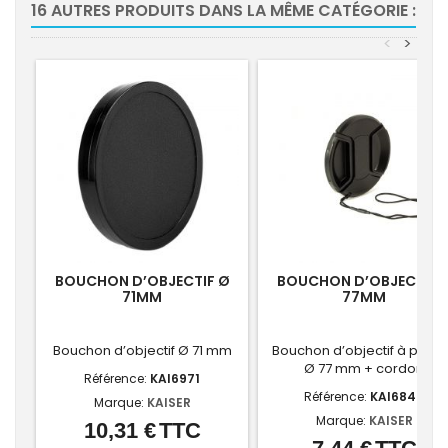
16 AUTRES PRODUITS DANS LA MÊME CATÉGORIE :
<
>
BOUCHON D’OBJECTIF Ø
BOUCHON D’OBJECTIF 
71MM
77MM
Bouchon d’objectif Ø 71 mm
Bouchon d’objectif à pince
Ø 77 mm + cordon
Référence:
KAI6971
Référence:
KAI6840
Marque:
KAISER
Marque:
KAISER
10,31 €
TTC
Prix
Prix