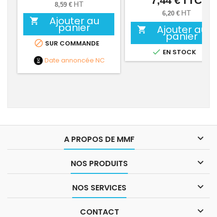
7,44 €
TTC
HT
8,59 €
HT
6,20 €
Ajouter au

panier
Ajouter au

panier

SUR COMMANDE

EN STOCK
Date annoncée
NC

A PROPOS DE MMF

NOS PRODUITS

NOS SERVICES

CONTACT