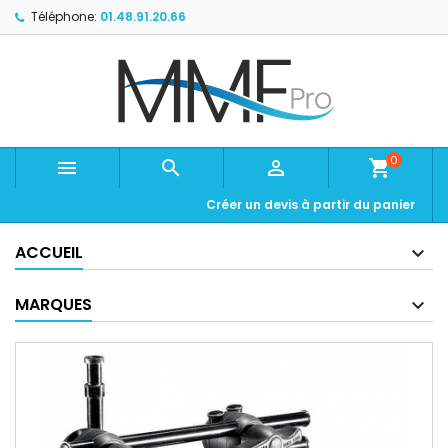
Téléphone:
01.48.91.20.66
0



shopping_cart
Créer un devis à partir du panier
ACCUEIL
MARQUES