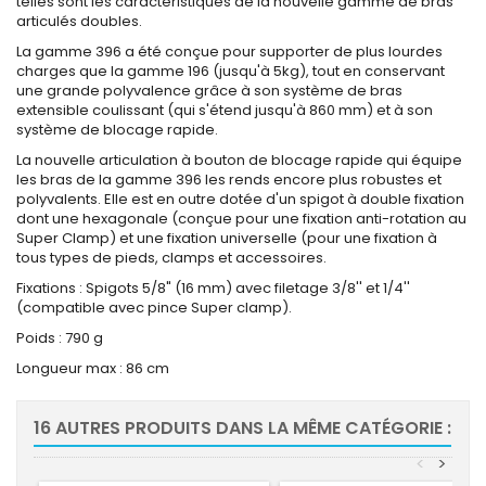
telles sont les caractéristiques de la nouvelle gamme de bras
articulés doubles.
La gamme 396 a été conçue pour supporter de plus lourdes
charges que la gamme 196 (jusqu'à 5kg), tout en conservant
une grande polyvalence grâce à son système de bras
extensible coulissant (qui s'étend jusqu'à 860 mm) et à son
système de blocage rapide.
La nouvelle articulation à bouton de blocage rapide qui équipe
les bras de la gamme 396 les rends encore plus robustes et
polyvalents. Elle est en outre dotée d'un spigot à double fixation
dont une hexagonale (conçue pour une fixation anti-rotation au
Super Clamp) et une fixation universelle (pour une fixation à
tous types de pieds, clamps et accessoires.
Fixations : Spigots 5/8" (16 mm) avec filetage 3/8'' et 1/4''
(compatible avec pince Super clamp).
Poids : 790 g
Longueur max : 86 cm
16 AUTRES PRODUITS DANS LA MÊME CATÉGORIE :
<
>