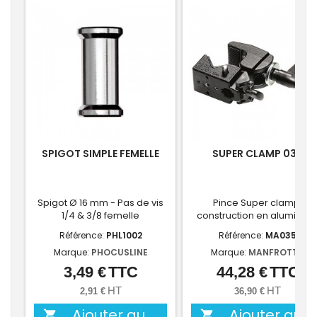
SPIGOT SIMPLE FEMELLE
SUPER CLAMP 035
Spigot Ø 16 mm - Pas de vis
Pince Super clamp,
1/4 & 3/8 femelle
construction en aluminiu
Référence:
PHL1002
Référence:
MA035
Marque:
PHOCUSLINE
Marque:
MANFROTTO
3,49 €
TTC
44,28 €
TTC
Prix
Prix
HT
HT
2,91 €
36,90 €
Ajouter au
Ajouter au

