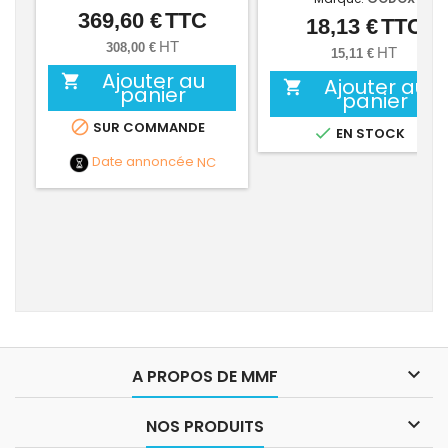
369,60 €
TTC
Prix
18,13 €
TTC
Prix
HT
308,00 €
HT
15,11 €
Ajouter au

Ajouter au

panier
panier

SUR COMMANDE

EN STOCK
Date annoncée
NC

A PROPOS DE MMF

NOS PRODUITS