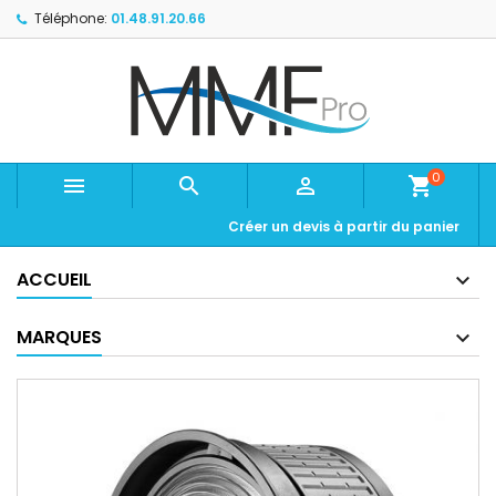
Téléphone:
01.48.91.20.66
0



shopping_cart
Créer un devis à partir du panier
ACCUEIL
MARQUES