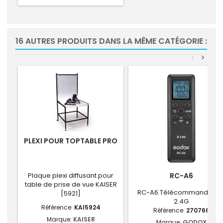
16 AUTRES PRODUITS DANS LA MÊME CATÉGORIE :
<
>
PLEXI POUR TOPTABLE PRO
Plaque plexi diffusant pour
RC-A6
table de prise de vue KAISER
RC-A6 Télécommande Le
[5921]
2.4G
Référence:
KAI5924
Référence:
270766
Marque:
KAISER
Marque:
GODOX