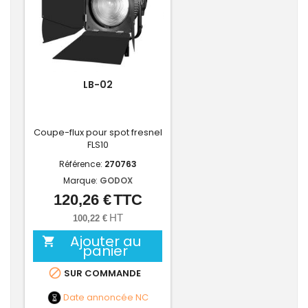
LB-02
Coupe-flux pour spot fresnel
FLS10
Référence:
270763
Marque:
GODOX
120,26 €
TTC
Prix
HT
100,22 €
Ajouter au

panier

SUR COMMANDE
Date annoncée
NC