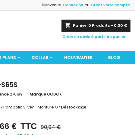
Bienvenue,
Connexion
ou
Créez votre compte
shopping_cart
Panier:
0
Produits - 0,00 €
Créer un devis à partir du panier
S PLANS
COLLAB
NOUVEAUTES
BLOG
-S65S
ence
270189
Marque
GODOX
x Parabolic Silver - Monture G
*Déstockage
,66 €
TTC
90,94 €