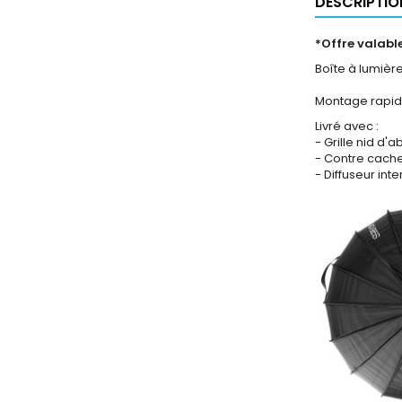
DESCRIPTIO
*Offre valabl
Boîte à lumièr
Montage rapide
Livré avec :
- Grille nid d'a
- Contre cache
- Diffuseur inte