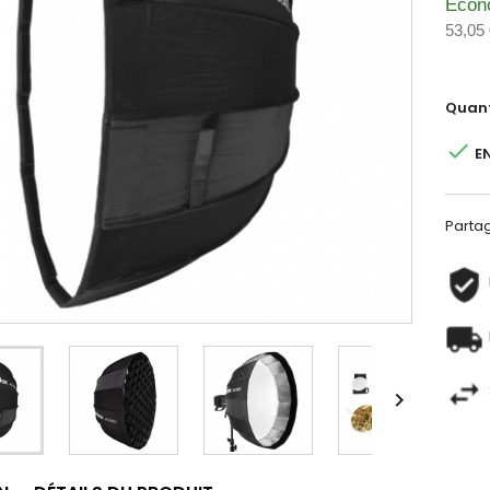
Écon
53,05
Quant

E
Parta
