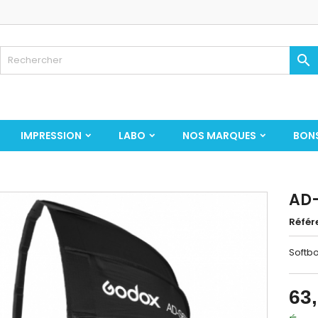

IMPRESSION
LABO
NOS MARQUES
BON
AD
Référ
Softbo
63