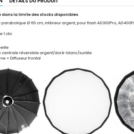
N
DÉTAILS DU PRODUIT
e dans la limite des stocks
disponibles
e parabolique Ø 65 cm, intérieur argent, pour flash AD300Pro, AD400P
 1 clic
beille
 centrale réversible argent/doré-blanc/sunlite
rne + Diffuseur frontal