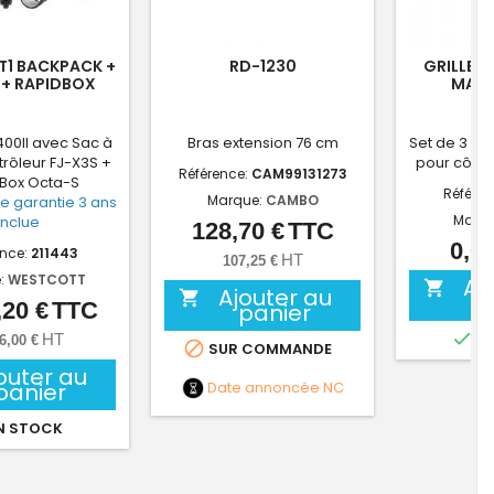
IT1 BACKPACK +
RD-1230
GRILLES 
 + RAPIDBOX
MAXI
J400II avec Sac à
Bras extension 76 cm
Set de 3 gri
rôleur FJ-X3S +
pour cône
Référence:
CAM99131273
Box Octa-S
Référen
Marque:
CAMBO
e garantie 3 ans
Marq
inclue
128,70 €
TTC
Prix
0,00
ence:
211443
HT
107,25 €
:
WESTCOTT
Aj

Ajouter au

,20 €
TTC
Prix
panier

EN
HT
6,00 €

SUR COMMANDE
outer au
Date annoncée
NC
panier
N STOCK