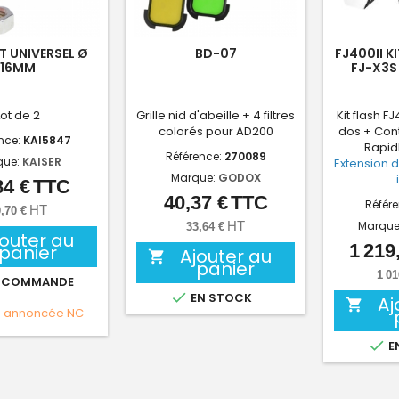
 UNIVERSEL Ø
BD-07
FJ400II K
16MM
FJ-X3S
Lot de 2
Grille nid d'abeille + 4 filtres
Kit flash F
colorés pour AD200
dos + Cont
nce:
KAI5847
Rapid
Référence:
270089
que:
KAISER
Extension d
Marque:
GODOX
84 €
TTC
Prix
40,37 €
TTC
Prix
Référ
HT
,70 €
HT
Marque
33,64 €
jouter au
1 219
panier
Ajouter au

panier
1 01
 COMMANDE

EN STOCK
Aj

e annoncée
NC

E