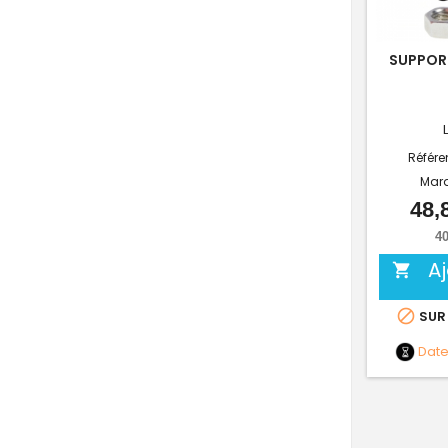
SUPPORT
Référe
Mar
48,
40
A


SUR
Dat