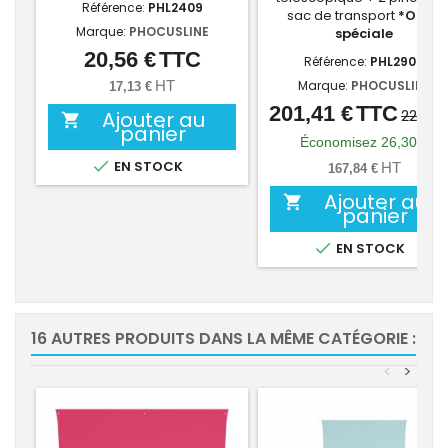
Référence:
PHL2409
sac de transport
*Offre
Marque:
PHOCUSLINE
spéciale
20,56 €
TTC
Prix
Référence:
PHL2900
HT
Marque:
PHOCUSLINE
17,13 €
201,41 €
TTC
Prix
Prix
227,71
Ajouter au

panier
de
Économisez 26,30 €
base

EN STOCK
HT
167,84 €
Ajouter au

panier

EN STOCK
16 AUTRES PRODUITS DANS LA MÊME CATÉGORIE :
<
>