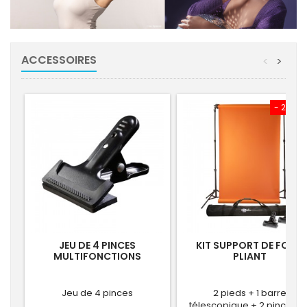
ACCESSOIRES
<
>
- 26,30
JEU DE 4 PINCES
KIT SUPPORT DE FOND
MULTIFONCTIONS
PLIANT
Jeu de 4 pinces
2 pieds + 1 barre
télescopique + 2 pinces + 