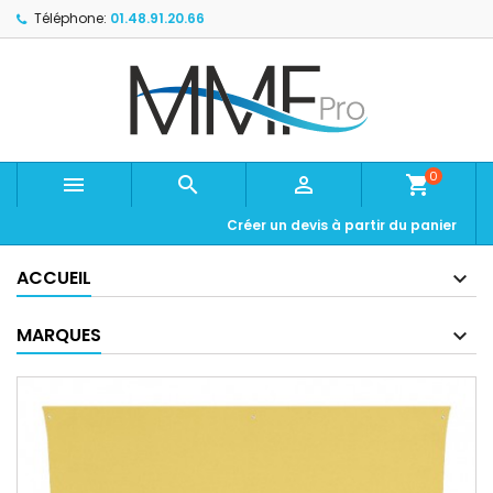
Téléphone:
01.48.91.20.66
0



shopping_cart
Créer un devis à partir du panier
ACCUEIL
MARQUES