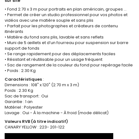
sur site
• Fond 2.70 x 3 m pour portraits en plan américain, groupes …
• Permet de créer un studio professionnel pour vos photos et
vidéos avec une matière souple et sans plis
• Parfait pour les photographes et créateurs de contenu
itinérants
• Matière du fond sans plis, lavable et sans reflets
• Muni de 5 œillets et d’un fourreau pour suspension sur barre
support de fonds
• Se range rapidement pour des déplacements faciles
• Résistant et réutilisable pour un usage fréquent
• Sac de rangement de la couleur du fond pour repérage facile
• Poids : 2.30 Kg
Caractéristiques
:
Dimensions : 108" x 120" (2.70 m x 3 m)
Poids : 2.30 Kg
Sac de transport : Oui
Garantie : 1 an
Matériel : Polyester
Lavage : Oui - À la machine - À froid (mode délicat)
Valeurs RVB (à titre indicatif)
CANARY YELLOW : 223- 201-122