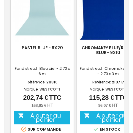
PASTEL BLUE - 9X20
CHROMAKEY BLUE/ROYA
BLUE - 9X10
Fond stretch Bleu ciel - 2.70 x
Fond stretch Chromakey Bl
6 m
- 2.70 x 3 m
Référence:
211316
Référence:
210717
Marque:
WESTCOTT
Marque:
WESTCOTT
202,74 €
TTC
115,28 €
TTC
Prix
Prix
HT
HT
168,95 €
96,07 €
Ajouter au
Ajouter au


panier
panier


SUR COMMANDE
EN STOCK