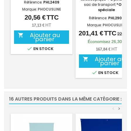
Référence:
PHL2409
sac de transport
*Offre
Marque:
PHOCUSLINE
spéciale
20,56 €
TTC
Prix
Référence:
PHL2900
HT
Marque:
PHOCUSLINE
17,13 €
201,41 €
TTC
Prix
Prix
227,71
Ajouter au

panier
de
Économisez 26,30 €
base

EN STOCK
HT
167,84 €
Ajouter au

panier

EN STOCK
16 AUTRES PRODUITS DANS LA MÊME CATÉGORIE :
<
>