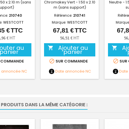
.50 x 2.10 m (sans
Chromakey Vert - 1.50 x 2.10
Neutre - 1.
upport)
m (sans support)
s
ence:
210740
Référence:
210741
Référ
e:
WESTCOTT
Marque:
WESTCOTT
Marque
35 €
TTC
67,81 €
TTC
67,8
Prix
Prix
HT
HT
,96 €
56,51 €
56
jouter au
Ajouter au
Aj


panier
panier


 COMMANDE
SUR COMMANDE
SUR
e annoncée
NC
Date annoncée
NC
Date
 PRODUITS DANS LA MÊME CATÉGORIE :