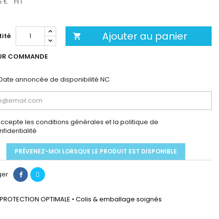
6 €
HT
Ajouter au panier
ité

UR COMMANDE
Date annoncée de disponibilité
NC
accepte les conditions générales et la politique de
nfidentialité
PRÉVENEZ-MOI LORSQUE LE PRODUIT EST DISPONIBLE
ger
PROTECTION OPTIMALE • Colis & emballage soignés