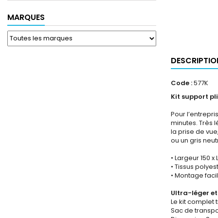
MARQUES
DESCRIPTIO
Code :
577K
Kit support p
Pour l’entrepri
minutes. Très 
la prise de vue
ou un gris neut
• Largeur 150 
• Tissus polyes
• Montage facil
Ultra-léger e
Le kit complet
Sac de transpo