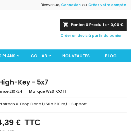
Bienvenue,
Connexion
ou
Créez votre compte
shopping_cart
Panier:
0
Produits - 0,00 €
Créer un devis à partir du panier
S PLANS
COLLAB
NOUVEAUTES
BLOG
 High-Key - 5x7
ence
210724
Marque
WESTCOTT
nd strech X-Drop Blanc (1.50 x 2.10 m) + Support
4,39 €
TTC