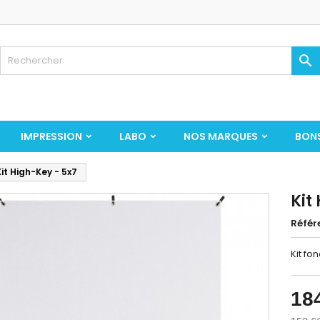

IMPRESSION
LABO
NOS MARQUES
BON
Kit High-Key - 5x7
Kit
Référ
Kit fo
18