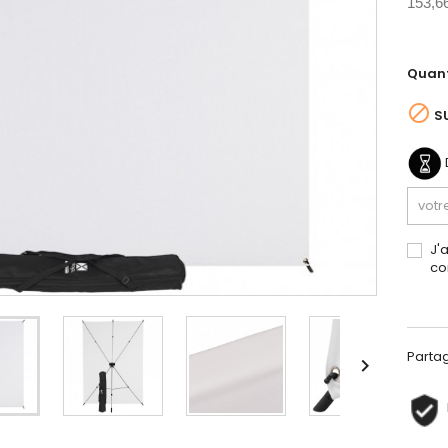
153,6
Quant

S
J'
co
Parta
