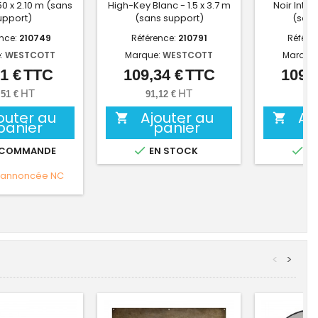
50 x 2.10 m (sans
High-Key Blanc - 1.5 x 3.7 m
Noir Inten
upport)
(sans support)
(sans
ence:
210749
Référence:
210791
Référe
:
WESTCOTT
Marque:
WESTCOTT
Marque
1 €
TTC
109,34 €
TTC
109,3
Prix
Prix
HT
HT
,51 €
91,12 €
91,
outer au
Ajouter au
Aj


panier
panier


 COMMANDE
EN STOCK
EN
 annoncée
NC
<
>