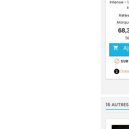
Intense - 1
s
Référ
Marqu
68,
56
A


SUR
Dat
16 AUTRES