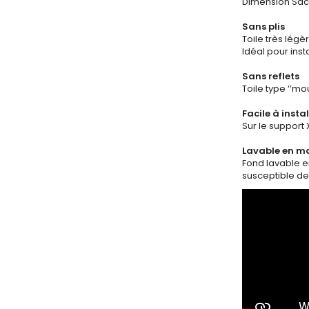
Dimension Sac d
Sans plis
Toile très légè
Idéal pour inst
Sans reflets
Toile type ‘’mo
Facile à instal
Sur le support 
Lavable en m
Fond lavable e
susceptible de 