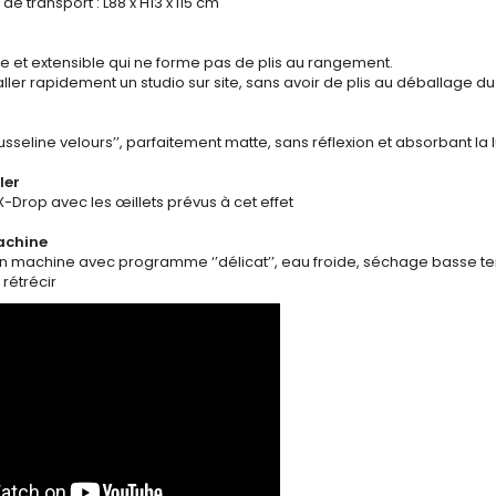
e transport : L88 x H13 x l15 cm
re et extensible qui ne forme pas de plis au rangement.
aller rapidement un studio sur site, sans avoir de plis au déballage du
usseline velours’’, parfaitement matte, sans réflexion et absorbant la
ler
X-Drop avec les œillets prévus à cet effet
achine
n machine avec programme ‘’délicat’’, eau froide, séchage basse temp
rétrécir