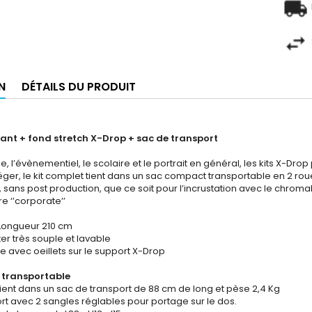
N
DÉTAILS DU PRODUIT
liant + fond stretch X-Drop + sac de transport
se, l’évènementiel, le scolaire et le portrait en général, les kits X-Dr
léger, le kit complet tient dans un sac compact transportable en 2 rou
, sans post production, que ce soit pour l’incrustation avec le chroma
re ‘’corporate’’
x Longueur 210 cm
ter très souple et lavable
e avec oeillets sur le support X-Drop
t transportable
 tient dans un sac de transport de 88 cm de long et pèse 2,4 Kg
rt avec 2 sangles réglables pour portage sur le dos.