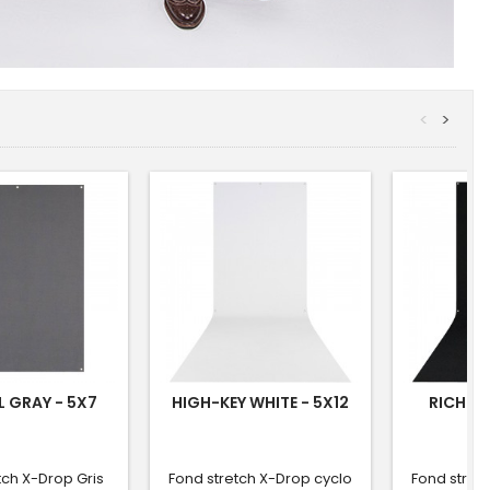
<
>
 GRAY - 5X7
HIGH-KEY WHITE - 5X12
RICH BL
tch X-Drop Gris
Fond stretch X-Drop cyclo
Fond stret