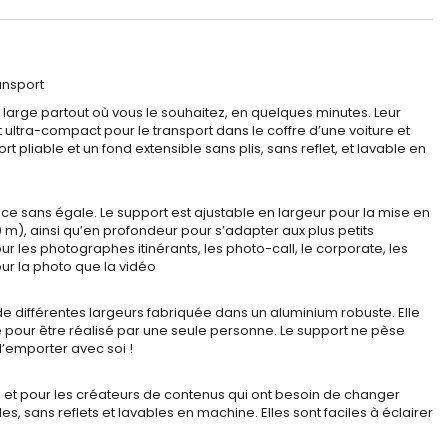
ansport
 large partout où vous le souhaitez, en quelques minutes. Leur
ultra-compact pour le transport dans le coffre d’une voiture et
pliable et un fond extensible sans plis, sans reflet, et lavable en
ence sans égale. Le support est ajustable en largeur pour la mise en
m), ainsi qu’en profondeur pour s’adapter aux plus petits
our les photographes itinérants, les photo-call, le corporate, les
our la photo que la vidéo
e différentes largeurs fabriquée dans un aluminium robuste. Elle
pour être réalisé par une seule personne. Le support ne pèse
l’emporter avec soi !
os et pour les créateurs de contenus qui ont besoin de changer
s, sans reflets et lavables en machine. Elles sont faciles à éclairer