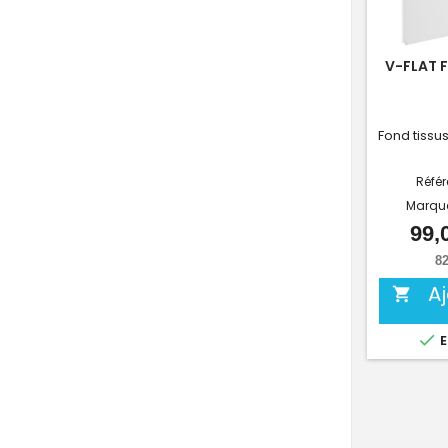
V-FLAT 
Fond tissus
Réfé
Marqu
99,
82
A


E