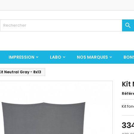

IMPRESSION
LABO
NOS MARQUES
BON
Kit Neutral Gray - 8x13
Kit
Référ
Kit fo
33