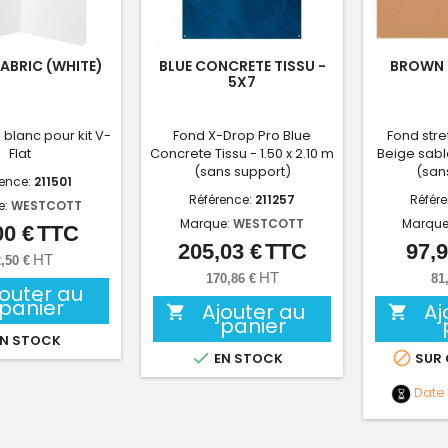
FABRIC (WHITE)
BLUE CONCRETE TISSU -
BROWN 
5X7
 blanc pour kit V-
Fond X-Drop Pro Blue
Fond stre
Flat
Concrete Tissu - 1.50 x 2.10 m
Beige sable
(sans support)
(san
rence:
211501
Référence:
211257
Référ
e:
WESTCOTT
Marque:
WESTCOTT
Marque
00 €
TTC
Prix
205,03 €
TTC
97,9
Prix
HT
,50 €
HT
170,86 €
81
jouter au
panier
Ajouter au
Aj


panier
N STOCK


EN STOCK
SUR
Date