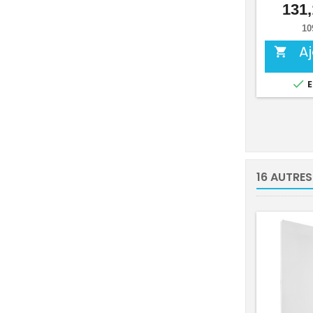
131,
10
A


E
16 AUTRES