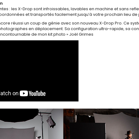
en
ntes : les X-Drop sont infroissables, lavables en machine et sans reflet
oordonnées et transportés facilement jusqu’à votre prochain lieu de 
ncore réussi un coup de génie avec son nouveau X-Drop Pro. Ce sys
photographes en déplacement. Sa configuration ultra-rapide, sa const
 incontournable de mon kit photo » Joël Grimes