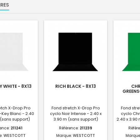
RES
Y WHITE - 8X13
RICH BLACK - 8X13
CH
GREENSC
etch X-Drop Pro
Fond stretch X-Drop Pro
Fond stre
-Key Blanc - 2.40
cyclo Noir Intense - 2.40 x
cyclo Ch
 (sans support)
3.90 m (sans support)
2.40 x 3.90
rence:
211241
Référence:
211239
Référ
e:
WESTCOTT
Marque:
WESTCOTT
Marque