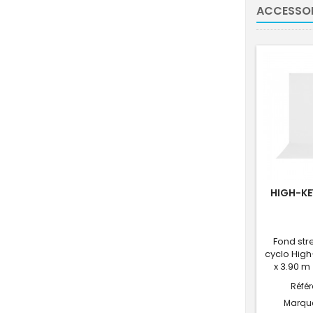
ACCESSOI
HIGH-KE
Fond str
cyclo High
x 3.90 m
Réfé
Marqu