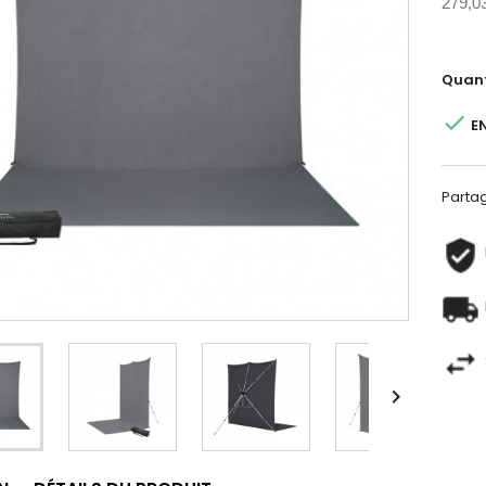
279,0
Quant

E
Parta
