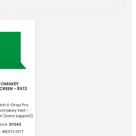
<
>
ROMAKEY
REEN - 8X13
tch X-Drop Pro
romakey Vert -
 m (sans support)
ence:
211243
:
WESTCOTT