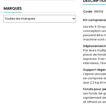
DESCRIPTIO
MARQUES
Code :
880SK
Kit comprenan
Les kits X-Dro
conception uni
peuvent être mo
machine sont d
Déplacements 
Par leurs multi
place de fonds
espaces. Il se 
interviews, l’
Support léger
L’épine dorsal
se compose de 
que 2,3 kg et n
Fonds pour pe
Les fonds de g
rapidement de s
et offrent un 