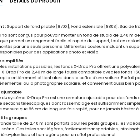
N
DÉTAILS DU PRODUIT
t :
Support de fond pliable [870X], Fond extensible [880S], Sac de tr
p Pro sont conçus pour pouvoir monter un fond de studio de 2,40 m de
que permet un rangement facile et rapide du support, tout en restant 
ntés par une seule personne. Différentes couleurs incluant un support 
isponibles pour des applications photo et vidéo.
simplifiés
ples installations possibles, les fonds X-Drop Pro offrent une polyval
 X-Drop Pro de 2,40 m de large (aussi compatible avec les fonds 1,50 
replie entièrement et tient alors dans le coffre d’une voiture. Parfait p
événementiel ou la photographie scolaire, et conviennent aussi bien p
 ajustable
e du système X-Drop Pro est une armature ajustable pour des fonds d
sections télescopiques dont l’assemblage est suffisamment simple 
e mesure que 86 cm de long une fois replié, pour ne jamais hésiter à 
tits groupes
rande taille de 2,40 m sont parfaits pour les petits groupes, les vidé
cène. Ces toiles sont légères, facilement transportables, infroissable
arrière-plan lisse et homogène pour un effet professionnel