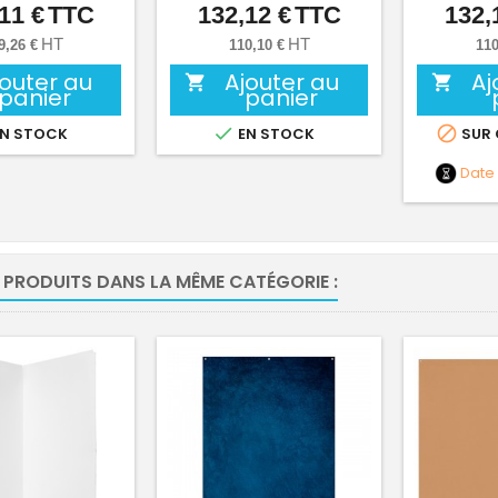
11 €
TTC
132,12 €
TTC
132,
Prix
Prix
HT
HT
9,26 €
110,10 €
110
jouter au
Ajouter au
Aj


panier
panier


N STOCK
EN STOCK
SUR
Date
 PRODUITS DANS LA MÊME CATÉGORIE :