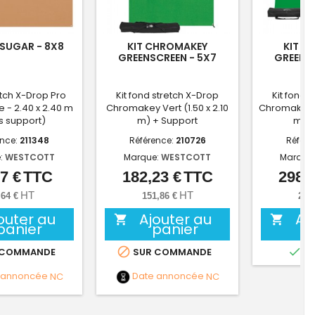
SUGAR - 8X8
KIT CHROMAKEY
KIT C
GREENSCREEN - 5X7
GREENSC
tch X-Drop Pro
Kit fond stretch X-Drop
Kit fond 
 - 2.40 x 2.40 m
Chromakey Vert (1.50 x 2.10
Chromakey V
s support)
m) + Support
m) +
ence:
211348
Référence:
210726
Référe
:
WESTCOTT
Marque:
WESTCOTT
Marque
7 €
TTC
182,23 €
TTC
298,4
Prix
Prix
HT
HT
,64 €
151,86 €
248
outer au
Ajouter au
Aj


panier
panier


 COMMANDE
SUR COMMANDE
EN
 annoncée
NC
Date annoncée
NC