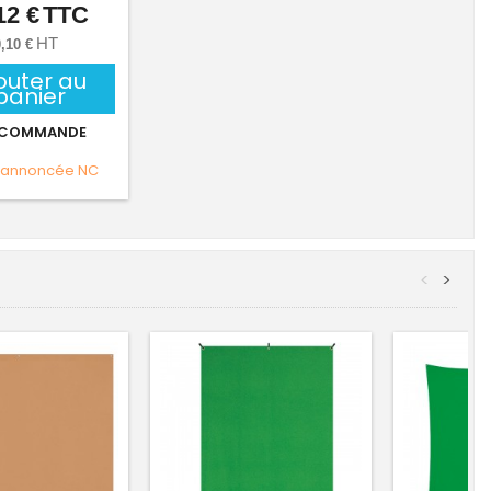
12 €
TTC
Prix
HT
,10 €
outer au
panier
 COMMANDE
 annoncée
NC
<
>