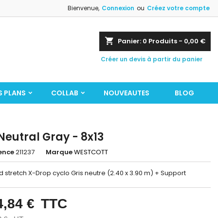
Bienvenue,
Connexion
ou
Créez votre compte
shopping_cart
Panier:
0
Produits - 0,00 €
Créer un devis à partir du panier
S PLANS
COLLAB
NOUVEAUTES
BLOG
 Neutral Gray - 8x13
ence
211237
Marque
WESTCOTT
nd stretch X-Drop cyclo Gris neutre (2.40 x 3.90 m) + Support
4,84 €
TTC