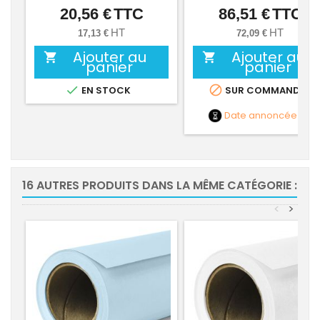
20,56 €
TTC
86,51 €
TTC
Prix
Prix
HT
HT
17,13 €
72,09 €
Ajouter au
Ajouter au


panier
panier


EN STOCK
SUR COMMANDE
Date annoncée
NC
16 AUTRES PRODUITS DANS LA MÊME CATÉGORIE :
<
>