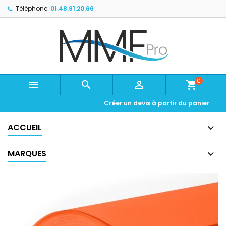
Téléphone:
01.48.91.20.66
0



shopping_cart
Créer un devis à partir du panier
ACCUEIL
MARQUES