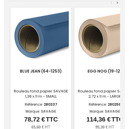
<
>
BLUE JEAN (64-1253)
EGG NOG (19-12)
Rouleau fond papier SAVAGE
Rouleau fond papier SAVA
1,36 x 11 m - SMALL
2,72 x 11 m - LARGE
Référence:
280337
Référence:
280256
Marque:
SAVAGE
Marque:
SAVAGE
78,72 €
TTC
114,36 €
TTC
Prix
Prix
HT
HT
65,60 €
95,30 €