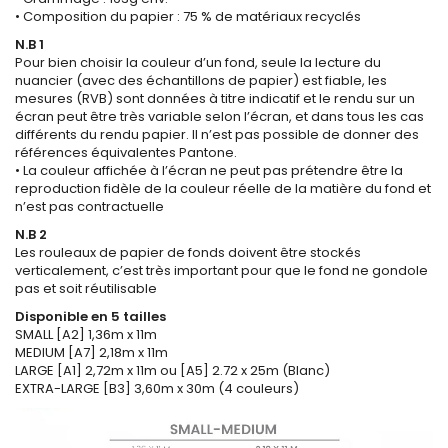
• Composition du papier : 75 % de matériaux recyclés
N.B 1
Pour bien choisir la couleur d’un fond, seule la lecture du
nuancier (avec des échantillons de papier) est fiable, les
mesures (RVB) sont données à titre indicatif et le rendu sur un
écran peut être très variable selon l’écran, et dans tous les cas
différents du rendu papier. Il n’est pas possible de donner des
références équivalentes Pantone.
• La couleur affichée à l’écran ne peut pas prétendre être la
reproduction fidèle de la couleur réelle de la matière du fond et
n’est pas contractuelle
N.B 2
Les rouleaux de papier de fonds doivent être stockés
verticalement, c’est très important pour que le fond ne gondole
pas et soit réutilisable
Disponible en 5 tailles
SMALL [A2] 1,36m x 11m
MEDIUM [A7] 2,18m x 11m
LARGE [A1] 2,72m x 11m ou [A5] 2.72 x 25m (Blanc)
EXTRA-LARGE [B3] 3,60m x 30m (4 couleurs)