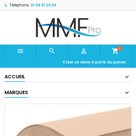
Téléphone:
01.48.91.20.66
0



shopping_cart
Créer un devis à partir du panier
ACCUEIL
MARQUES