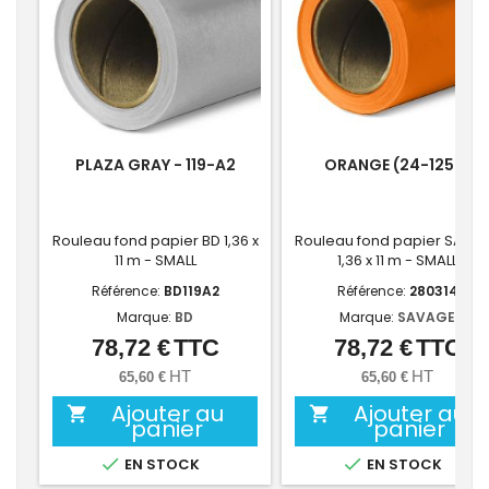
PLAZA GRAY - 119-A2
ORANGE (24-1253)
Rouleau fond papier BD 1,36 x
Rouleau fond papier SAVA
11 m - SMALL
1,36 x 11 m - SMALL
Référence:
BD119A2
Référence:
280314
Marque:
BD
Marque:
SAVAGE
78,72 €
TTC
78,72 €
TTC
Prix
Prix
HT
HT
65,60 €
65,60 €
Ajouter au
Ajouter au


panier
panier


EN STOCK
EN STOCK