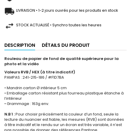
LIVRAISON • 1-2 jours ouvrés pour les produits en stock
STOCK ACTUALISÉ • Synchro toutes les heures
DESCRIPTION
DÉTAILS DU PRODUIT
Rouleau de papier de fond de qualité supérieure pour la
photo et la vidéo
Valeurs RVB / HEX (à titre indicatif)
PAMPAS : 241-215-186 / #F1D7BA
• Mandrin carton Ø intérieur 5 cm
• Emballage carton résistant plus fourreau plastique étanche à
l’intérieur
• Grammage : 163g env.
N.B 1 :
Pour choisir précisément la couleur d’un fond, seule la
lecture du nuancier est fiable, les mesures (RVB) sont données
à titre indicatif et le rendu sur un écran est très variable, il n’est
pas possible de donner des références Pantone.